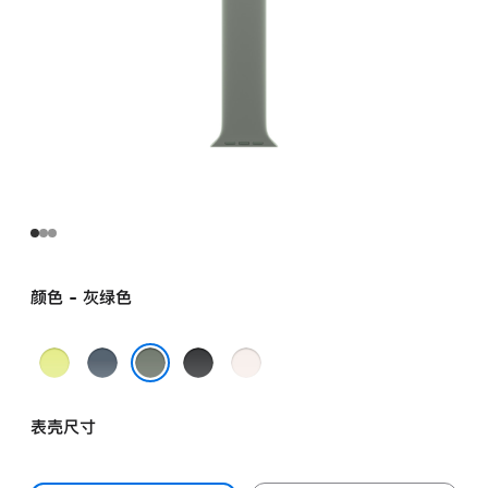
颜色 - 灰绿色
霓
铁
黑
淡
虹
锚
色
桃
灰绿色
黄
蓝
粉
表壳尺寸
色
色
色