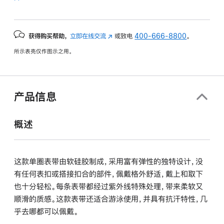
获得购买帮助，
立即在线交流
(在
或致电
400-666-8800
。
新
所示表壳仅作图示之用。
窗
口
中
打
产品信息
开)
概述
这款单圈表带由软硅胶制成，采用富有弹性的独特设计，没
有任何表扣或搭接扣合的部件，佩戴格外舒适，戴上和取下
也十分轻松。每条表带都经过紫外线特殊处理，带来柔软又
顺滑的质感。这款表带还适合游泳使用，并具有抗汗特性，几
乎去哪都可以佩戴。