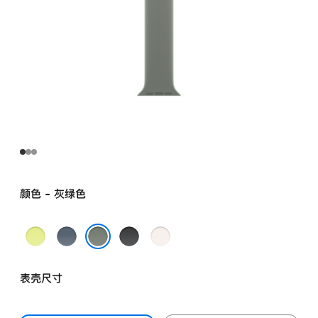
颜色 - 灰绿色
霓
铁
黑
淡
虹
锚
色
桃
灰绿色
黄
蓝
粉
表壳尺寸
色
色
色