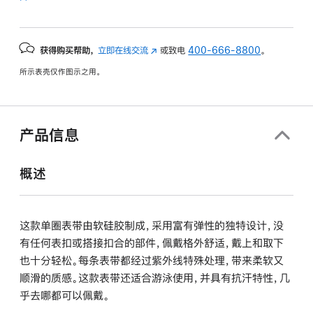
获得购买帮助，
立即在线交流
(在
或致电
400-666-8800
。
新
所示表壳仅作图示之用。
窗
口
中
打
产品信息
开)
概述
这款单圈表带由软硅胶制成，采用富有弹性的独特设计，没
有任何表扣或搭接扣合的部件，佩戴格外舒适，戴上和取下
也十分轻松。每条表带都经过紫外线特殊处理，带来柔软又
顺滑的质感。这款表带还适合游泳使用，并具有抗汗特性，几
乎去哪都可以佩戴。