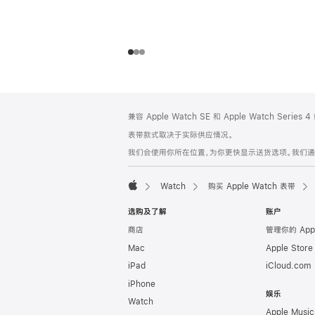
网
脚
兼容 Apple Watch SE 和 Apple Watch Series
注
页
表带款式取决于实际供应情况。
页
我们会使用你所在位置，为你更快显示送货选项。我们通过你
脚
Watch
购买 Apple Watch 表带
Apple
选购及了解
账户
商店
管理你的 App
Mac
Apple Stor
iPad
iCloud.com
iPhone
娱乐
Watch
Apple Music