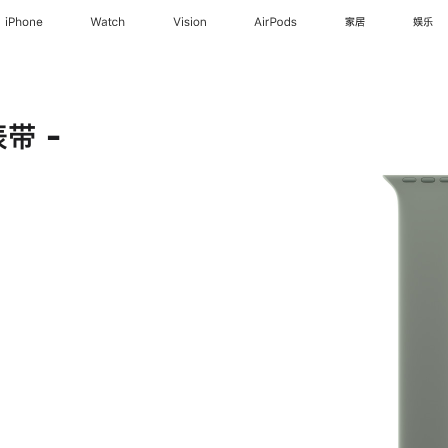
iPhone
Watch
Vision
AirPods
家居
娱乐
带 -