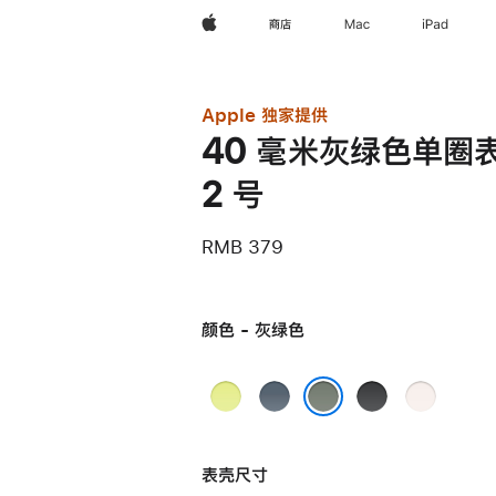
Apple
商店
Mac
iPad
Apple 独家提供
40 毫米灰绿色单圈表
2 号
RMB 379
颜色 - 灰绿色
霓
铁
黑
淡
虹
锚
色
桃
灰绿色
黄
蓝
粉
表壳尺寸
色
色
色