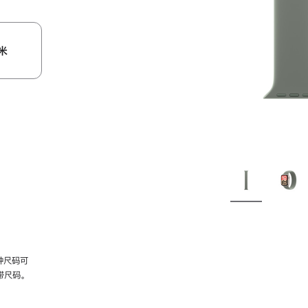
米
种尺码可
带尺码。