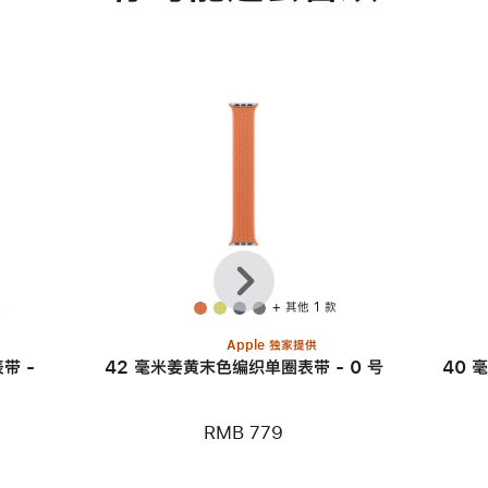
上
下
一
一
个
个
款
+ 其他 1 款
Apple 独家提供
带 -
42 毫米姜黄末色编织单圈表带 - 0 号
40 
RMB 779