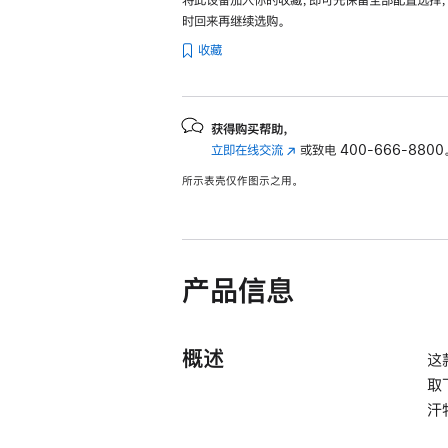
时回来再继续选购。
收藏
获得购买帮助，
立即在线交流
(在
或致电
400-666-8800
新
所示表壳仅作图示之用。
窗
口
中
打
开)
产品信息
概述
这
取
汗