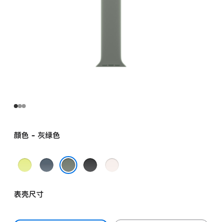
颜色 - 灰绿色
霓
铁
黑
淡
虹
锚
色
桃
灰绿色
黄
蓝
粉
表壳尺寸
色
色
色