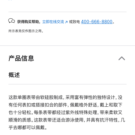
获得购买帮助，
立即在线交流
(在
或致电
400-666-8800
。
新
所示表壳仅作图示之用。
窗
口
中
打
产品信息
开)
概述
这款单圈表带由软硅胶制成，采用富有弹性的独特设计，没
有任何表扣或搭接扣合的部件，佩戴格外舒适，戴上和取下
也十分轻松。每条表带都经过紫外线特殊处理，带来柔软又
顺滑的质感。这款表带还适合游泳使用，并具有抗汗特性，几
乎去哪都可以佩戴。