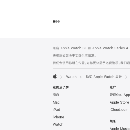
网
脚
兼容 Apple Watch SE 和 Apple Watch Series
注
页
表带款式取决于实际供应情况。
页
我们会使用你所在位置，为你更快显示送货选项。我们通过你
脚
Watch
购买 Apple Watch 表带
Apple
选购及了解
账户
商店
管理你的 App
Mac
Apple Stor
iPad
iCloud.com
iPhone
娱乐
Watch
Apple Music