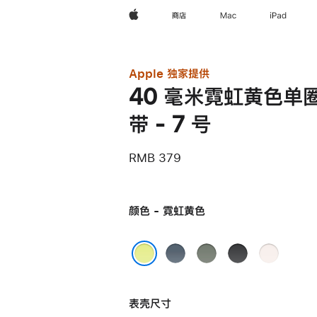
Apple
商店
Mac
iPad
Apple 独家提供
40 毫米霓虹黄色单
带 - 7 号
RMB 379
颜色 - 霓虹黄色
铁
灰
黑
淡
锚
绿
色
桃
霓虹黄色
蓝
色
粉
表壳尺寸
色
色