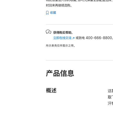
时回来再继续选购。
收藏
获得购买帮助，
立即在线交流
(在
或致电
400-666-8800
新
所示表壳仅作图示之用。
窗
口
中
打
开)
产品信息
概述
这
取
汗