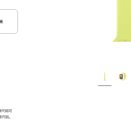
米
种尺码可
带尺码。