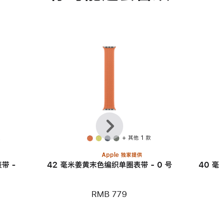
上
下
一
一
个
个
款
+ 其他 1 款
Apple 独家提供
带 -
42 毫米姜黄末色编织单圈表带 - 0 号
40 
RMB 779