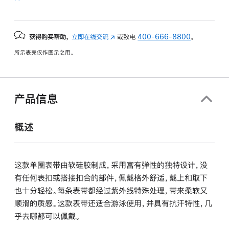
获得购买帮助，
立即在线交流
(在
或致电
400-666-8800
。
新
所示表壳仅作图示之用。
窗
口
中
打
产品信息
开)
概述
这款单圈表带由软硅胶制成，采用富有弹性的独特设计，没
有任何表扣或搭接扣合的部件，佩戴格外舒适，戴上和取下
也十分轻松。每条表带都经过紫外线特殊处理，带来柔软又
顺滑的质感。这款表带还适合游泳使用，并具有抗汗特性，几
乎去哪都可以佩戴。