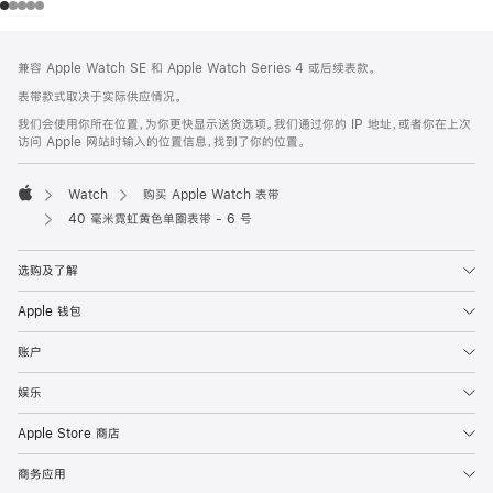
网
脚
兼容 Apple Watch SE 和 Apple Watch Series 4 或后续表款。
注
页
表带款式取决于实际供应情况。
页
我们会使用你所在位置，为你更快显示送货选项。我们通过你的 IP 地址，或者你在上次
脚
访问 Apple 网站时输入的位置信息，找到了你的位置。
Watch
购买 Apple Watch 表带
Apple
40 毫米霓虹黄色单圈表带 - 6 号
选购及了解
Apple 钱包
账户
娱乐
Apple Store 商店
商务应用