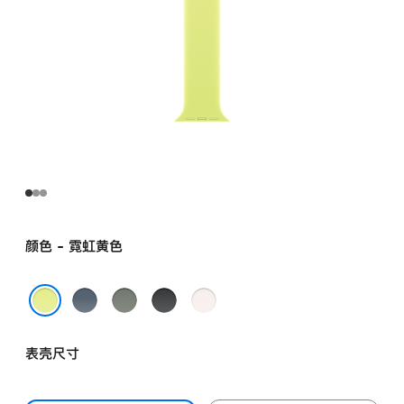
颜色 - 霓虹黄色
铁
灰
黑
淡
锚
绿
色
桃
霓虹黄色
蓝
色
粉
表壳尺寸
色
色