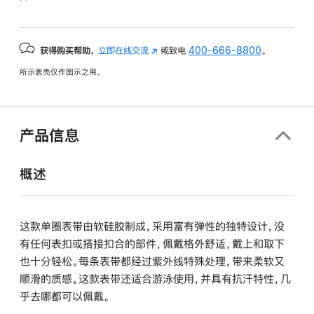
获得购买帮助，
立即在线交流
(在
或致电
400-666-8800
。
新
所示表壳仅作图示之用。
窗
口
中
打
产品信息
开)
概述
这款单圈表带由软硅胶制成，采用富有弹性的独特设计，没
有任何表扣或搭接扣合的部件，佩戴格外舒适，戴上和取下
也十分轻松。每条表带都经过紫外线特殊处理，带来柔软又
顺滑的质感。这款表带还适合游泳使用，并具有抗汗特性，几
乎去哪都可以佩戴。