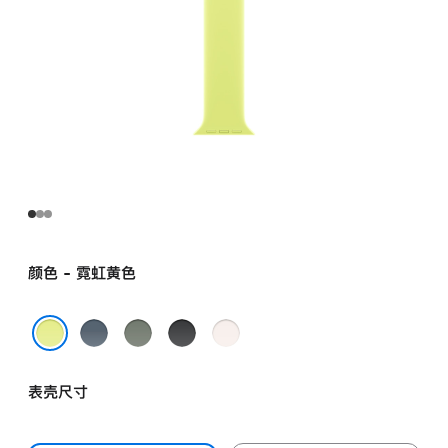
颜色 - 霓虹黄色
铁
灰
黑
淡
锚
绿
色
桃
霓虹黄色
蓝
色
粉
表壳尺寸
色
色