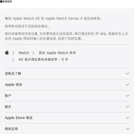
网
脚
兼容 Apple Watch SE 和 Apple Watch Series 4 或后续表款。
注
页
表带款式取决于实际供应情况。
页
我们会使用你所在位置，为你更快显示送货选项。我们通过你的 IP 地址，或者你在上次
脚
访问 Apple 网站时输入的位置信息，找到了你的位置。
Watch
购买 Apple Watch 表带
Apple
40 毫米霓虹黄色单圈表带 - 5 号
选购及了解
Apple 钱包
账户
娱乐
Apple Store 商店
商务应用