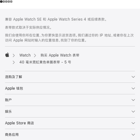
网
脚
兼容 Apple Watch SE 和 Apple Watch Series 4 或后续表款。
注
页
表带款式取决于实际供应情况。
页
我们会使用你所在位置，为你更快显示送货选项。我们通过你的 IP 地址，或者你在上次
脚
访问 Apple 网站时输入的位置信息，找到了你的位置。
Watch
购买 Apple Watch 表带
Apple
40 毫米霓虹黄色单圈表带 - 5 号
选购及了解
Apple 钱包
账户
娱乐
Apple Store 商店
商务应用