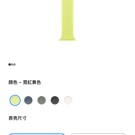
颜色 - 霓虹黄色
铁
灰
黑
淡
锚
绿
色
桃
霓虹黄色
蓝
色
粉
表壳尺寸
色
色