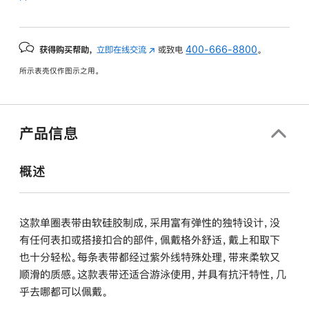
获得购买帮助，
立即在线交流
(在
或致电
400-666-8800
。
新
所示表壳仅作图示之用。
窗
口
中
打
产品信息
开)
概述
这款单圈表带由软硅胶制成，采用富有弹性的独特设计，没
有任何表扣或搭接扣合的部件，佩戴格外舒适，戴上和取下
也十分轻松。每条表带都经过紫外线特殊处理，带来柔软又
顺滑的质感。这款表带还适合游泳使用，并具有抗汗特性，几
乎去哪都可以佩戴。