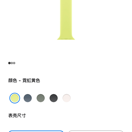
颜色 - 霓虹黄色
铁
灰
黑
淡
锚
绿
色
桃
霓虹黄色
蓝
色
粉
表壳尺寸
色
色