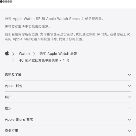
网
脚
兼容 Apple Watch SE 和 Apple Watch Series 4 或后续表款。
注
页
表带款式取决于实际供应情况。
页
我们会使用你所在位置，为你更快显示送货选项。我们通过你的 IP 地址，或者你在上次
脚
访问 Apple 网站时输入的位置信息，找到了你的位置。
Watch
购买 Apple Watch 表带
Apple
40 毫米霓虹黄色单圈表带 - 4 号
选购及了解
Apple 钱包
账户
娱乐
Apple Store 商店
商务应用