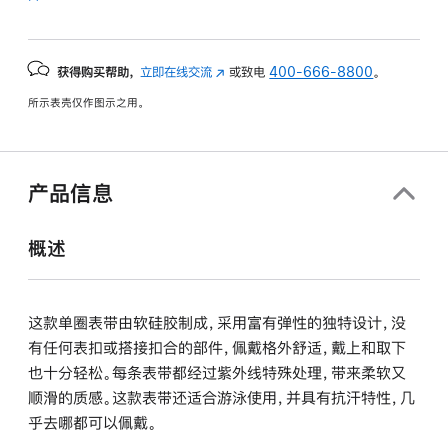
获得购买帮助，
立即在线交流
(在
或致电
400-666-8800
。
新
所示表壳仅作图示之用。
窗
口
中
打
产品信息
开)
概述
这款单圈表带由软硅胶制成，采用富有弹性的独特设计，没
有任何表扣或搭接扣合的部件，佩戴格外舒适，戴上和取下
也十分轻松。每条表带都经过紫外线特殊处理，带来柔软又
顺滑的质感。这款表带还适合游泳使用，并具有抗汗特性，几
乎去哪都可以佩戴。