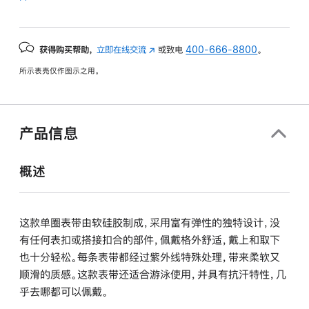
获得购买帮助，
立即在线交流
(在
或致电
400-666-8800
。
新
所示表壳仅作图示之用。
窗
口
中
打
产品信息
开)
概述
这款单圈表带由软硅胶制成，采用富有弹性的独特设计，没
有任何表扣或搭接扣合的部件，佩戴格外舒适，戴上和取下
也十分轻松。每条表带都经过紫外线特殊处理，带来柔软又
顺滑的质感。这款表带还适合游泳使用，并具有抗汗特性，几
乎去哪都可以佩戴。