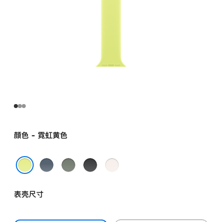
颜色 - 霓虹黄色
铁
灰
黑
淡
锚
绿
色
桃
霓虹黄色
蓝
色
粉
表壳尺寸
色
色