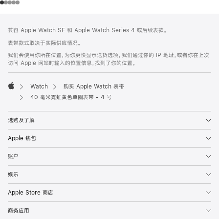
网
脚
兼容 Apple Watch SE 和 Apple Watch Series 4 或后续表款。
注
页
表带款式取决于实际供应情况。
页
我们会使用你所在位置，为你更快显示送货选项。我们通过你的 IP 地址，或者你在上次
脚
访问 Apple 网站时输入的位置信息，找到了你的位置。
Watch
购买 Apple Watch 表带
Apple
40 毫米霓虹黄色单圈表带 - 4 号
选购及了解
Apple 钱包
账户
娱乐
Apple Store 商店
商务应用