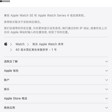
网
脚
兼容 Apple Watch SE 和 Apple Watch Series 4 或后续表款。
注
页
表带款式取决于实际供应情况。
页
我们会使用你所在位置，为你更快显示送货选项。我们通过你的 IP 地址，或者你在上次
脚
访问 Apple 网站时输入的位置信息，找到了你的位置。
Watch
购买 Apple Watch 表带
Apple
40 毫米霓虹黄色单圈表带 - 1 号
选购及了解
Apple 钱包
账户
娱乐
Apple Store 商店
商务应用