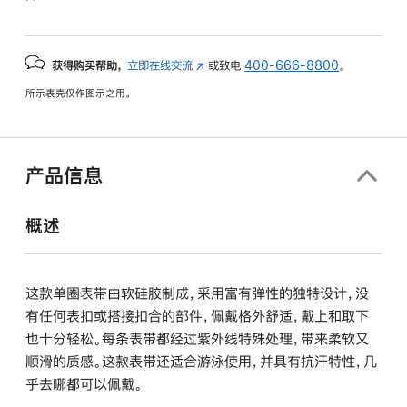
获得购买帮助，
立即在线交流
(在
或致电
400-666-8800
。
新
所示表壳仅作图示之用。
窗
口
中
打
产品信息
开)
概述
这款单圈表带由软硅胶制成，采用富有弹性的独特设计，没
有任何表扣或搭接扣合的部件，佩戴格外舒适，戴上和取下
也十分轻松。每条表带都经过紫外线特殊处理，带来柔软又
顺滑的质感。这款表带还适合游泳使用，并具有抗汗特性，几
乎去哪都可以佩戴。