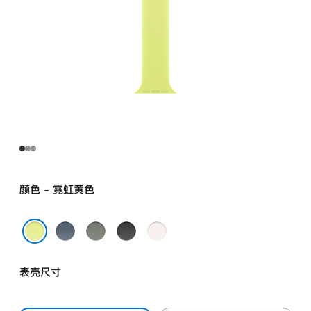
颜色 - 霓虹黄色
铁
灰
黑
淡
锚
绿
色
桃
霓虹黄色
蓝
色
粉
表壳尺寸
色
色