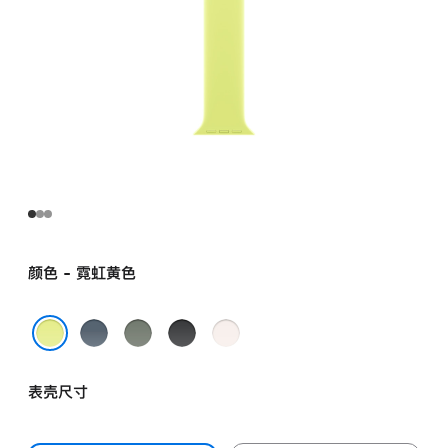
颜色 - 霓虹黄色
铁
灰
黑
淡
锚
绿
色
桃
霓虹黄色
蓝
色
粉
表壳尺寸
色
色