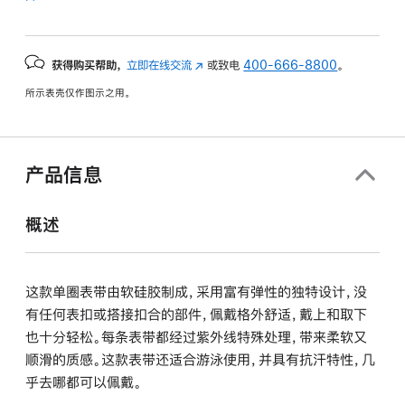
获得购买帮助，
立即在线交流
(在
或致电
400-666-8800
。
新
所示表壳仅作图示之用。
窗
口
中
打
产品信息
开)
概述
这款单圈表带由软硅胶制成，采用富有弹性的独特设计，没
有任何表扣或搭接扣合的部件，佩戴格外舒适，戴上和取下
也十分轻松。每条表带都经过紫外线特殊处理，带来柔软又
顺滑的质感。这款表带还适合游泳使用，并具有抗汗特性，几
乎去哪都可以佩戴。