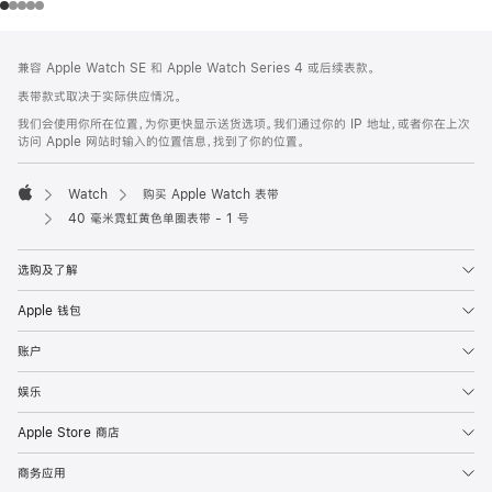
网
脚
兼容 Apple Watch SE 和 Apple Watch Series 4 或后续表款。
注
页
表带款式取决于实际供应情况。
页
我们会使用你所在位置，为你更快显示送货选项。我们通过你的 IP 地址，或者你在上次
脚
访问 Apple 网站时输入的位置信息，找到了你的位置。
Watch
购买 Apple Watch 表带
Apple
40 毫米霓虹黄色单圈表带 - 1 号
选购及了解
Apple 钱包
账户
娱乐
Apple Store 商店
商务应用