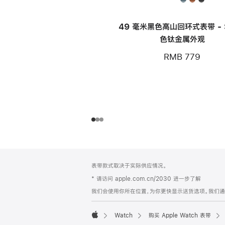
49 毫米黑色高山回环式表带 - S
色钛金属外观
RMB 779
网
脚
表带款式取决于实际供应情况。
注
页
* 请访问 apple.com.cn/2030 进一步了解
页
我们会使用你所在位置，为你更快显示送货选项。我们通过你
脚
Watch
购买 Apple Watch 表带
Apple