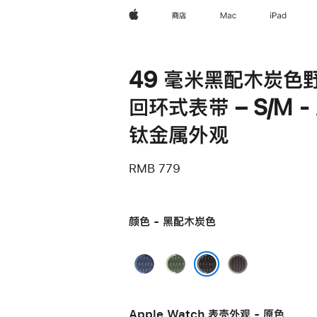
Apple
商店
Mac
iPad
49 毫米黑配木炭色
回环式表带 – S/M -
钛金属外观
RMB 779
颜色 - 黑配木炭色
蓝
绿
蓝
配
配
配
黑配木炭色
亮
霓
黑
Apple Watch 表壳外观 - 原色
蓝
虹
色