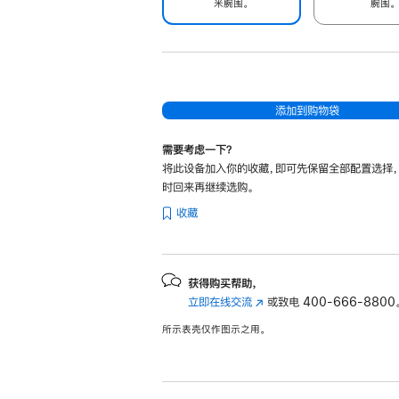
米腕围。
腕围。
添加到购物袋
需要考虑一下？
将此设备加入你的收藏，即可先保留全部配置选择
时回来再继续选购。
收藏
获得购买帮助，
立即在线交流
(在
或致电
400-666-8800
新
所示表壳仅作图示之用。
窗
口
中
打