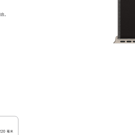
组合。
220 毫米