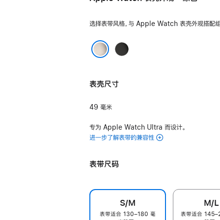
色
绿
色
选择表带风格，与 Apple Watch 表壳外观搭配
黑
色
原色
表壳尺寸
49 毫米
专为 Apple Watch Ultra 而设计。
进一步了解表带的兼容性
表带尺码
S/M
M/L
表带适合 130–180 毫
表带适合 145–