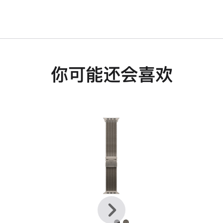
你可能还会喜欢
上
下
一
一
个
个