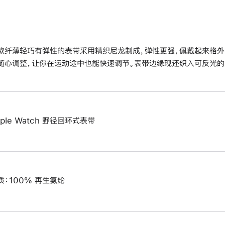
款纤薄轻巧有弹性的表带采用精织尼龙制成，弹性更强，佩戴起来格外
随心调整，让你在运动途中也能快速调节。表带边缘现还织入可反光的纱
pple Watch 野径回环式表带
质：100% 再生氨纶