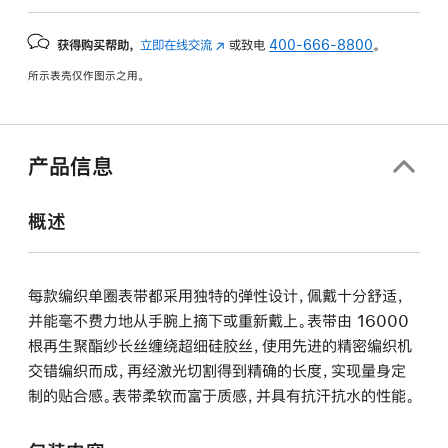
获得购买帮助，
立即在线交流
(在
或致电
400-666-8800
。
新
所示表壳仅作图示之用。
窗
口
中
打
产品信息
开)
概述
每款编织单圈表带都采用独特的弹性设计，佩戴十分舒适，
并能毫不费力地从手腕上摘下或重新戴上。表带由 16000
根再生聚酯纱长丝缠绕超细硅胶丝，使用先进的精密编织机
交错编织而成，再经激光切割得到精确的长度，实现量身定
制的贴合感。表带柔软而富于质感，并具有抗汗抗水的性能。