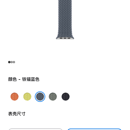
颜色 - 铁锚蓝色
姜
霓
灰
午
黄
虹
绿
夜
铁锚蓝色
末
黄
色
色
表壳尺寸
色
色