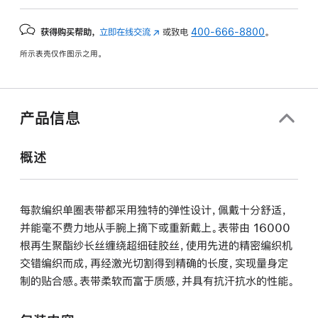
获得购买帮助，
立即在线交流
(在
或致电
400-666-8800
。
新
所示表壳仅作图示之用。
窗
口
中
打
产品信息
开)
概述
每款编织单圈表带都采用独特的弹性设计，佩戴十分舒适，
并能毫不费力地从手腕上摘下或重新戴上。表带由 16000
根再生聚酯纱长丝缠绕超细硅胶丝，使用先进的精密编织机
交错编织而成，再经激光切割得到精确的长度，实现量身定
制的贴合感。表带柔软而富于质感，并具有抗汗抗水的性能。