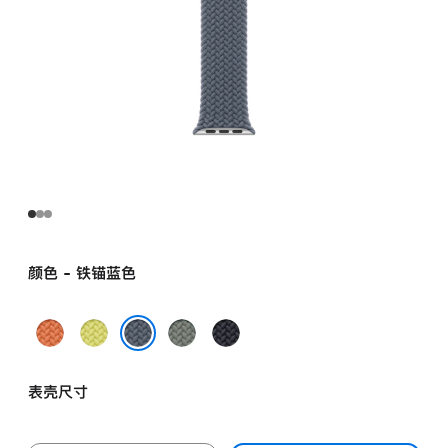
颜色 - 铁锚蓝色
姜
霓
灰
午
黄
虹
绿
夜
铁锚蓝色
末
黄
色
色
表壳尺寸
色
色