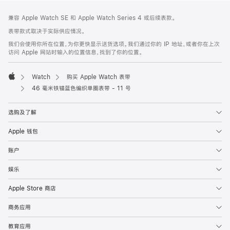
网
脚
兼容 Apple Watch SE 和 Apple Watch Series 4 或后续表款。
注
页
表带款式取决于实际供应情况。
页
我们会使用你所在位置，为你更快显示送货选项。我们通过你的 IP 地址，或者你在上次
脚
访问 Apple 网站时输入的位置信息，找到了你的位置。
Watch
购买 Apple Watch 表带
Apple
46 毫米铁锚蓝色编织单圈表带 - 11 号
选购及了解
Apple 钱包
账户
娱乐
Apple Store 商店
商务应用
教育应用