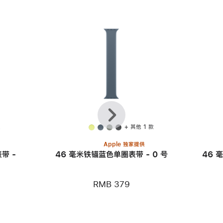
上
下
一
一
个
个
款
+ 其他 1 款
Apple 独家提供
带 -
46 毫米铁锚蓝色单圈表带 - 0 号
46 
RMB 379