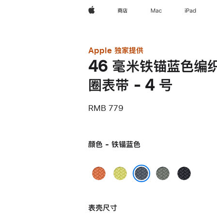
Apple
商店
Mac
iPad
Apple 独家提供
46 毫米铁锚蓝色编
圈表带 - 4 号
RMB 779
颜色 - 铁锚蓝色
姜
霓
灰
午
黄
虹
绿
夜
铁锚蓝色
末
黄
色
色
表壳尺寸
色
色