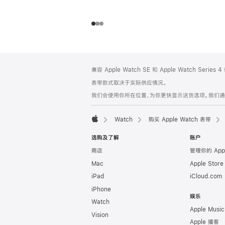
网
脚
兼容 Apple Watch SE 和 Apple Watch Series
注
页
表带款式取决于实际供应情况。
页
我们会使用你所在位置，为你更快显示送货选项。我们通过你
脚
Watch
购买 Apple Watch 表带
Apple
选购及了解
账户
商店
管理你的 App
Mac
Apple Stor
iPad
iCloud.com
iPhone
娱乐
Watch
Apple Music
Vision
Apple 播客