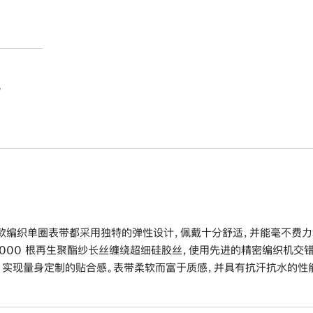
。
款编织单圈表带都采用独特的弹性设计，佩戴十分舒适，并能毫不费力
6000 根再生聚酯纱长丝缠绕超细硅胶丝，使用先进的精密编织机交
，实现量身定制的贴合感。表带柔软而富于质感，并具有抗汗抗水的性