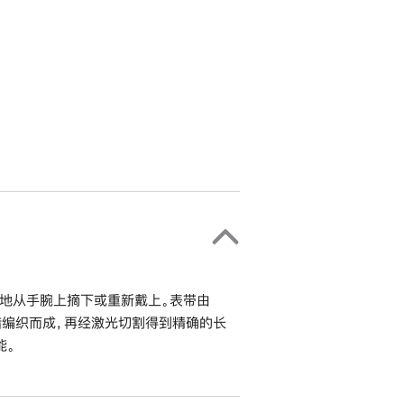
地从手腕上摘下或重新戴上。表带由
错编织而成，再经激光切割得到精确的长
能。