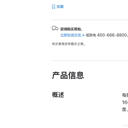
收藏
获得购买帮助，
立即在线交流
(在
或致电
400-666-8800
新
所示表壳仅作图示之用。
窗
口
中
打
开)
产品信息
概述
每
1
度