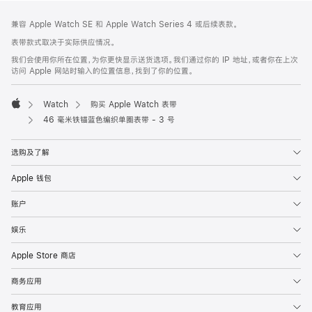
网
脚
兼容 Apple Watch SE 和 Apple Watch Series 4 或后续表款。
注
页
表带款式取决于实际供应情况。
页
我们会使用你所在位置，为你更快显示送货选项。我们通过你的 IP 地址，或者你在上次
脚
访问 Apple 网站时输入的位置信息，找到了你的位置。
Watch
购买 Apple Watch 表带
Apple
46 毫米铁锚蓝色编织单圈表带 - 3 号
选购及了解
Apple 钱包
账户
娱乐
Apple Store 商店
商务应用
教育应用