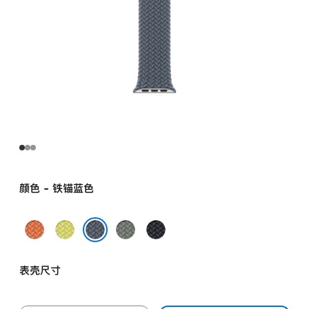
颜色 - 铁锚蓝色
姜
霓
灰
午
黄
虹
绿
夜
铁锚蓝色
末
黄
色
色
表壳尺寸
色
色