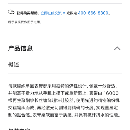
获得购买帮助，
立即在线交流
(在
或致电
400-666-8800
。
新
所示表壳仅作图示之用。
窗
口
中
打
产品信息
开)
概述
每款编织单圈表带都采用独特的弹性设计，佩戴十分舒适，
并能毫不费力地从手腕上摘下或重新戴上。表带由 16000
根再生聚酯纱长丝缠绕超细硅胶丝，使用先进的精密编织机
交错编织而成，再经激光切割得到精确的长度，实现量身定
制的贴合感。表带柔软而富于质感，并具有抗汗抗水的性能。