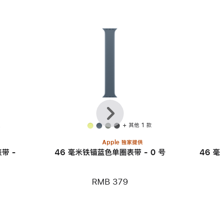
上
下
一
一
个
个
款
+ 其他 1 款
Apple 独家提供
带 -
46 毫米铁锚蓝色单圈表带 - 0 号
46 
RMB 379