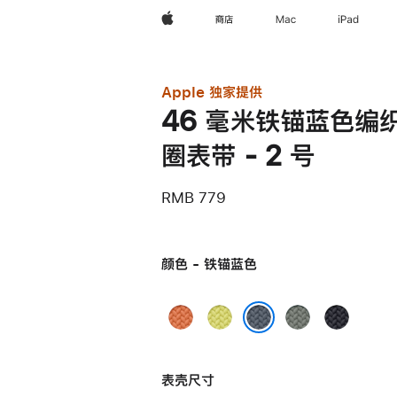
Apple
商店
Mac
iPad
Apple 独家提供
46 毫米铁锚蓝色编
圈表带 - 2 号
RMB 779
颜色 - 铁锚蓝色
姜
霓
灰
午
黄
虹
绿
夜
铁锚蓝色
末
黄
色
色
表壳尺寸
色
色