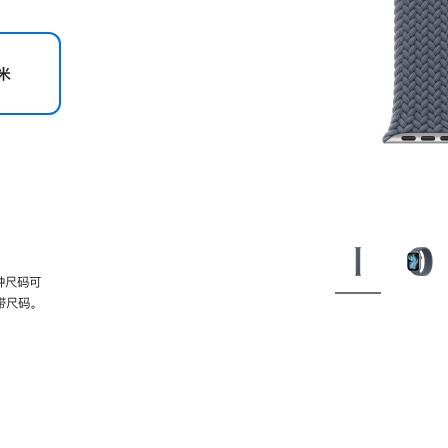
米
种尺码可
带尺码。