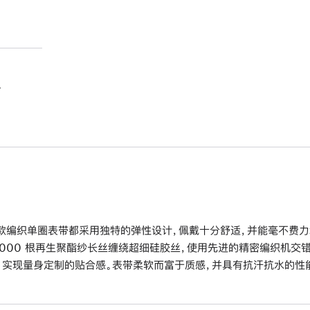
。
款编织单圈表带都采用独特的弹性设计，佩戴十分舒适，并能毫不费力
6000 根再生聚酯纱长丝缠绕超细硅胶丝，使用先进的精密编织机交
，实现量身定制的贴合感。表带柔软而富于质感，并具有抗汗抗水的性