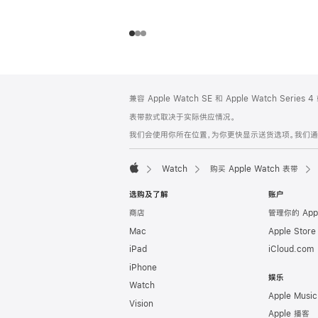
网
脚
兼容 Apple Watch SE 和 Apple Watch Series
注
页
表带款式取决于实际供应情况。
页
我们会使用你所在位置，为你更快显示送货选项。我们通过你
脚
Watch
购买 Apple Watch 表带
Apple
选购及了解
账户
商店
管理你的 App
Mac
Apple Stor
iPad
iCloud.com
iPhone
娱乐
Watch
Apple Music
Vision
Apple 播客