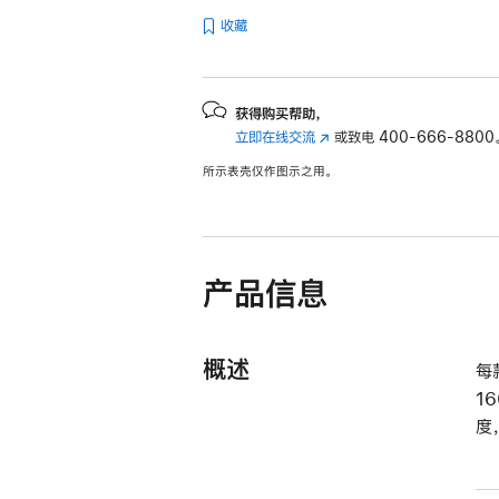
收藏
获得购买帮助，
立即在线交流
(在
或致电
400-666-8800
新
所示表壳仅作图示之用。
窗
口
中
打
开)
产品信息
概述
每
1
度