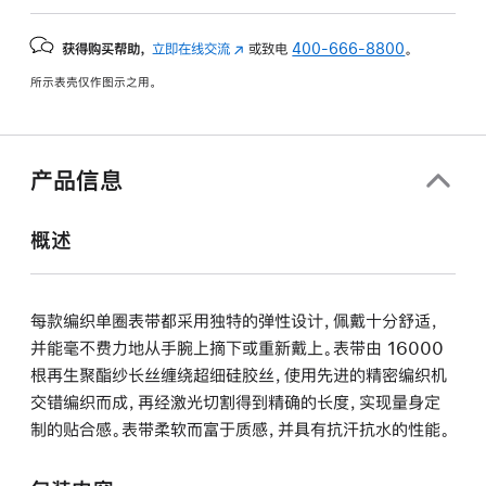
获得购买帮助，
立即在线交流
(在
或致电
400-666-8800
。
新
所示表壳仅作图示之用。
窗
口
中
打
产品信息
开)
概述
每款编织单圈表带都采用独特的弹性设计，佩戴十分舒适，
并能毫不费力地从手腕上摘下或重新戴上。表带由 16000
根再生聚酯纱长丝缠绕超细硅胶丝，使用先进的精密编织机
交错编织而成，再经激光切割得到精确的长度，实现量身定
制的贴合感。表带柔软而富于质感，并具有抗汗抗水的性能。