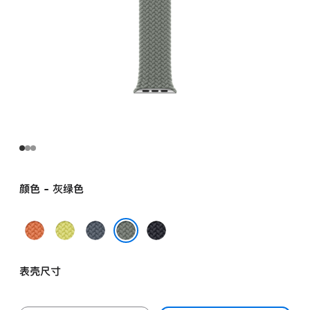
颜色 - 灰绿色
姜
霓
铁
午
黄
虹
锚
夜
灰绿色
末
黄
蓝
色
表壳尺寸
色
色
色