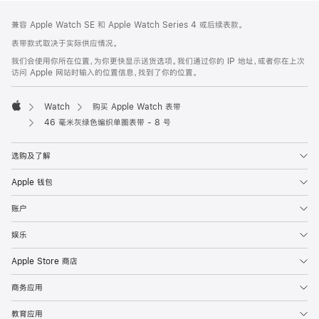
网
脚
兼容 Apple Watch SE 和 Apple Watch Series 4 或后续表款。
注
页
表带款式取决于实际供应情况。
页
我们会使用你所在位置，为你更快显示送货选项。我们通过你的 IP 地址，或者你在上次
脚
访问 Apple 网站时输入的位置信息，找到了你的位置。
Watch
购买 Apple Watch 表带
Apple
46 毫米灰绿色编织单圈表带 - 8 号
选购及了解
Apple 钱包
账户
娱乐
Apple Store 商店
商务应用
教育应用