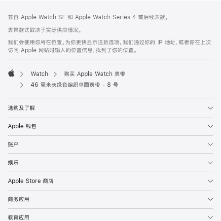
网
脚
兼容 Apple Watch SE 和 Apple Watch Series 4 或后续表款。
注
页
表带款式取决于实际供应情况。
页
我们会使用你所在位置，为你更快显示送货选项。我们通过你的 IP 地址，或者你在上次
脚
访问 Apple 网站时输入的位置信息，找到了你的位置。
Watch
购买 Apple Watch 表带
Apple
46 毫米灰绿色编织单圈表带 - 8 号
选购及了解
Apple 钱包
账户
娱乐
Apple Store 商店
商务应用
教育应用