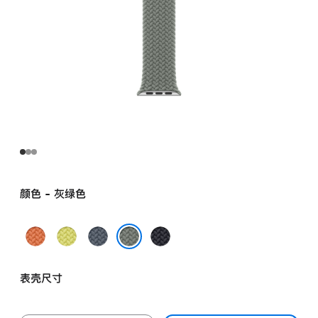
颜色 - 灰绿色
姜
霓
铁
午
黄
虹
锚
夜
灰绿色
末
黄
蓝
色
表壳尺寸
色
色
色