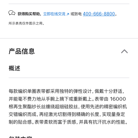
获得购买帮助，
立即在线交流
(在
或致电
400-666-8800
。
新
所示表壳仅作图示之用。
窗
口
中
打
产品信息
开)
概述
每款编织单圈表带都采用独特的弹性设计，佩戴十分舒适，
并能毫不费力地从手腕上摘下或重新戴上。表带由 16000
根再生聚酯纱长丝缠绕超细硅胶丝，使用先进的精密编织机
交错编织而成，再经激光切割得到精确的长度，实现量身定
制的贴合感。表带柔软而富于质感，并具有抗汗抗水的性能。