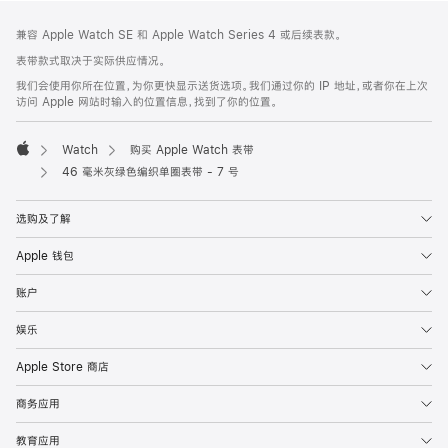
网
脚
兼容 Apple Watch SE 和 Apple Watch Series 4 或后续表款。
注
页
表带款式取决于实际供应情况。
页
我们会使用你所在位置，为你更快显示送货选项。我们通过你的 IP 地址，或者你在上次
脚
访问 Apple 网站时输入的位置信息，找到了你的位置。
Watch
购买 Apple Watch 表带
Apple
46 毫米灰绿色编织单圈表带 - 7 号
选购及了解
Apple 钱包
账户
娱乐
Apple Store 商店
商务应用
教育应用