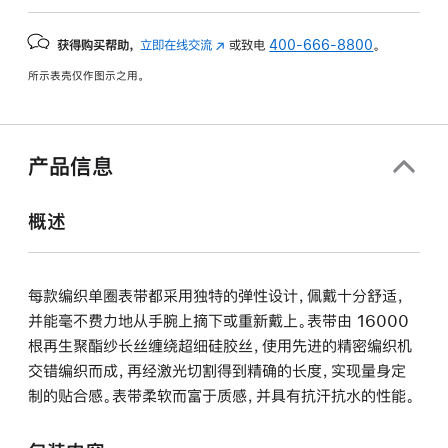
获得购买帮助，
立即在线交流
(在
或致电
400-666-8800
。
新
所示表壳仅作图示之用。
窗
口
中
打
产品信息
开)
概述
每款编织单圈表带都采用独特的弹性设计，佩戴十分舒适，
并能毫不费力地从手腕上摘下或重新戴上。表带由 16000
根再生聚酯纱长丝缠绕超细硅胶丝，使用先进的精密编织机
交错编织而成，再经激光切割得到精确的长度，实现量身定
制的贴合感。表带柔软而富于质感，并具有抗汗抗水的性能。