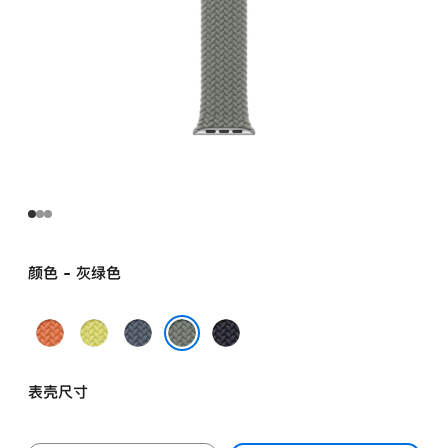
颜色 - 灰绿色
姜
霓
铁
午
黄
虹
锚
夜
灰绿色
末
黄
蓝
色
表壳尺寸
色
色
色