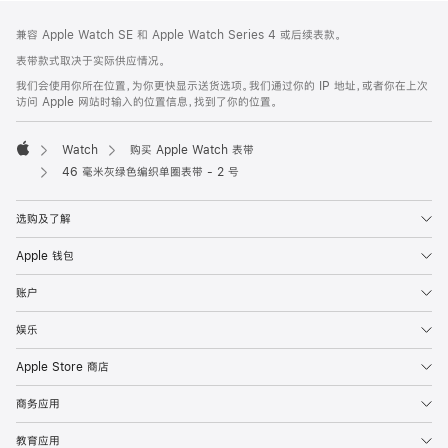
网
脚
兼容 Apple Watch SE 和 Apple Watch Series 4 或后续表款。
注
页
表带款式取决于实际供应情况。
页
我们会使用你所在位置，为你更快显示送货选项。我们通过你的 IP 地址，或者你在上次
脚
访问 Apple 网站时输入的位置信息，找到了你的位置。
Watch
购买 Apple Watch 表带
Apple
46 毫米灰绿色编织单圈表带 - 2 号
选购及了解
Apple 钱包
账户
娱乐
Apple Store 商店
商务应用
教育应用