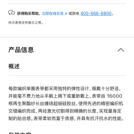
获得购买帮助，
立即在线交流
(在
或致电
400-666-8800
。
新
所示表壳仅作图示之用。
窗
口
中
打
产品信息
开)
概述
每款编织单圈表带都采用独特的弹性设计，佩戴十分舒适，
并能毫不费力地从手腕上摘下或重新戴上。表带由 16000
根再生聚酯纱长丝缠绕超细硅胶丝，使用先进的精密编织机
交错编织而成，再经激光切割得到精确的长度，实现量身定
制的贴合感。表带柔软而富于质感，并具有抗汗抗水的性能。