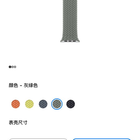
颜色 - 灰绿色
姜
霓
铁
午
黄
虹
锚
夜
灰绿色
末
黄
蓝
色
表壳尺寸
色
色
色