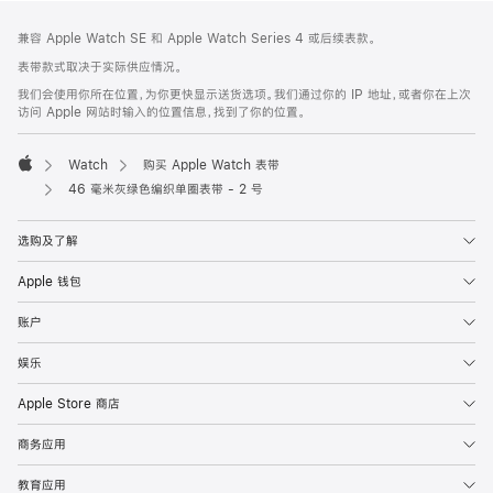
网
脚
兼容 Apple Watch SE 和 Apple Watch Series 4 或后续表款。
注
页
表带款式取决于实际供应情况。
页
我们会使用你所在位置，为你更快显示送货选项。我们通过你的 IP 地址，或者你在上次
脚
访问 Apple 网站时输入的位置信息，找到了你的位置。
Watch
购买 Apple Watch 表带
Apple
46 毫米灰绿色编织单圈表带 - 2 号
选购及了解
Apple 钱包
账户
娱乐
Apple Store 商店
商务应用
教育应用