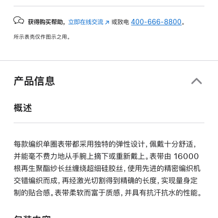
获得购买帮助，
立即在线交流
(在
或致电
400-666-8800
。
新
所示表壳仅作图示之用。
窗
口
中
打
产品信息
开)
概述
每款编织单圈表带都采用独特的弹性设计，佩戴十分舒适，
并能毫不费力地从手腕上摘下或重新戴上。表带由 16000
根再生聚酯纱长丝缠绕超细硅胶丝，使用先进的精密编织机
交错编织而成，再经激光切割得到精确的长度，实现量身定
制的贴合感。表带柔软而富于质感，并具有抗汗抗水的性能。