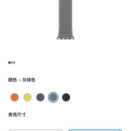
颜色 - 灰绿色
姜
霓
铁
午
黄
虹
锚
夜
灰绿色
末
黄
蓝
色
表壳尺寸
色
色
色