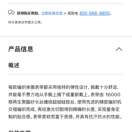
获得购买帮助，
立即在线交流
(在
或致电
400-666-8800
。
新
所示表壳仅作图示之用。
窗
口
中
打
产品信息
开)
概述
每款编织单圈表带都采用独特的弹性设计，佩戴十分舒适，
并能毫不费力地从手腕上摘下或重新戴上。表带由 16000
根再生聚酯纱长丝缠绕超细硅胶丝，使用先进的精密编织机
交错编织而成，再经激光切割得到精确的长度，实现量身定
制的贴合感。表带柔软而富于质感，并具有抗汗抗水的性能。