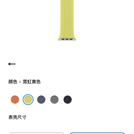
颜色 - 霓虹黄色
姜
铁
灰
午
黄
锚
绿
夜
霓虹黄色
末
蓝
色
色
表壳尺寸
色
色