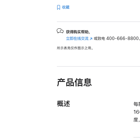
收藏
获得购买帮助，
立即在线交流
(在
或致电
400-666-8800
新
所示表壳仅作图示之用。
窗
口
中
打
开)
产品信息
概述
每
1
度