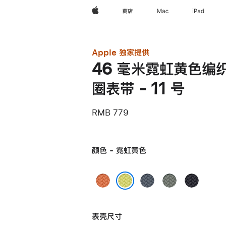
Apple
商店
Mac
iPad
Apple 独家提供
46 毫米霓虹黄色编
圈表带 - 11 号
RMB 779
颜色 - 霓虹黄色
姜
铁
灰
午
黄
锚
绿
夜
霓虹黄色
末
蓝
色
色
表壳尺寸
色
色