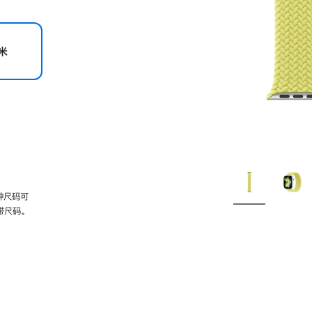
米
种尺码可
带尺码。