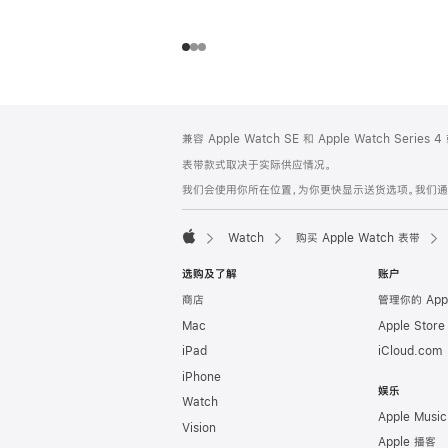
网
脚
兼容 Apple Watch SE 和 Apple Watch Series
注
页
表带款式取决于实际供应情况。
页
我们会使用你所在位置，为你更快显示送货选项。我们通过你
脚
Watch
购买 Apple Watch 表带
Apple
选购及了解
账户
商店
管理你的 App
Mac
Apple Stor
iPad
iCloud.com
iPhone
娱乐
Watch
Apple Music
Vision
Apple 播客