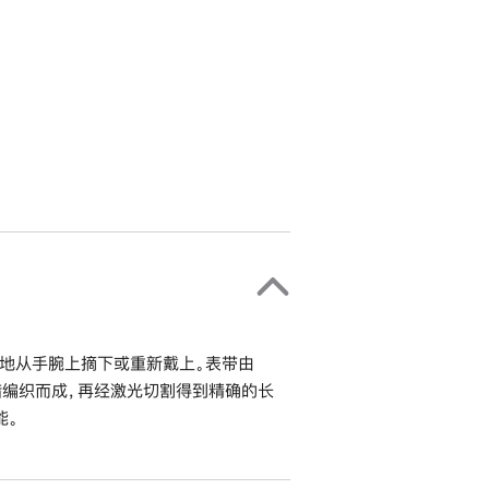
地从手腕上摘下或重新戴上。表带由
错编织而成，再经激光切割得到精确的长
能。