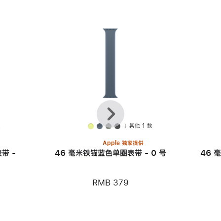
上
下
一
一
个
个
款
+ 其他 1 款
Apple 独家提供
带 -
46 毫米铁锚蓝色单圈表带 - 0 号
46 
RMB 379