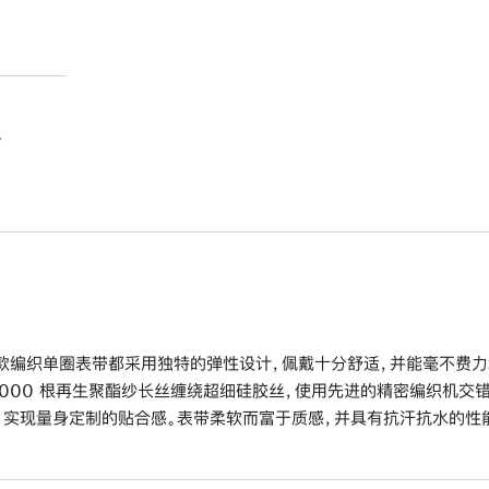
。
款编织单圈表带都采用独特的弹性设计，佩戴十分舒适，并能毫不费力
6000 根再生聚酯纱长丝缠绕超细硅胶丝，使用先进的精密编织机交
，实现量身定制的贴合感。表带柔软而富于质感，并具有抗汗抗水的性