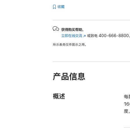
收藏
获得购买帮助，
立即在线交流
(在
或致电
400-666-8800
新
所示表壳仅作图示之用。
窗
口
中
打
开)
产品信息
概述
每
1
度