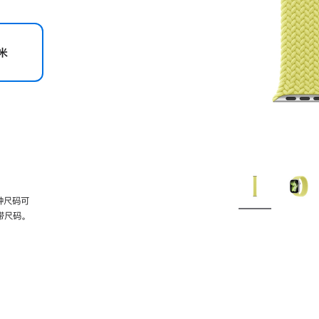
米
种尺码可
带尺码。