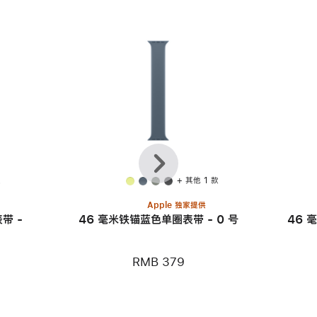
上
下
一
一
个
个
款
+ 其他 1 款
Apple 独家提供
带 -
46 毫米铁锚蓝色单圈表带 - 0 号
46 
RMB 379