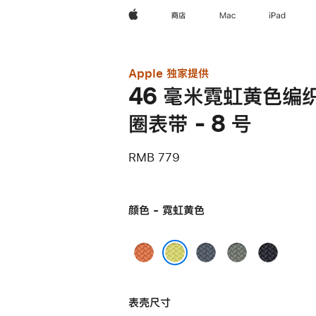
Apple
商店
Mac
iPad
Apple 独家提供
46 毫米霓虹黄色编
圈表带 - 8 号
RMB 779
颜色 - 霓虹黄色
姜
铁
灰
午
黄
锚
绿
夜
霓虹黄色
末
蓝
色
色
表壳尺寸
色
色