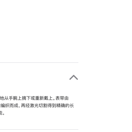
地从手腕上摘下或重新戴上。表带由
错编织而成，再经激光切割得到精确的长
能。