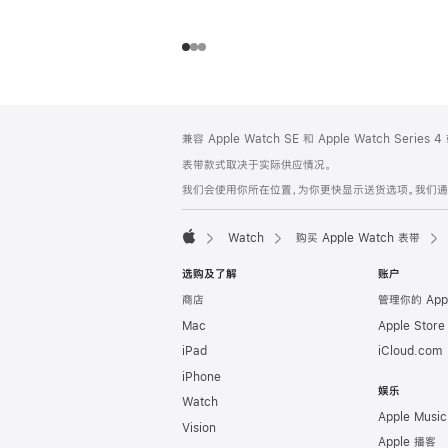
网
脚
兼容 Apple Watch SE 和 Apple Watch Series
注
页
表带款式取决于实际供应情况。
页
我们会使用你所在位置，为你更快显示送货选项。我们通过你
脚
Watch
购买 Apple Watch 表带
Apple
选购及了解
账户
商店
管理你的 App
Mac
Apple Stor
iPad
iCloud.com
iPhone
娱乐
Watch
Apple Music
Vision
Apple 播客