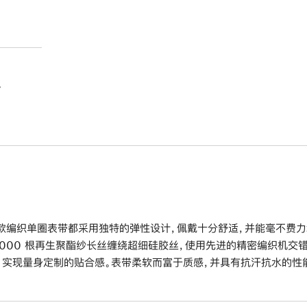
。
款编织单圈表带都采用独特的弹性设计，佩戴十分舒适，并能毫不费力
6000 根再生聚酯纱长丝缠绕超细硅胶丝，使用先进的精密编织机交
，实现量身定制的贴合感。表带柔软而富于质感，并具有抗汗抗水的性