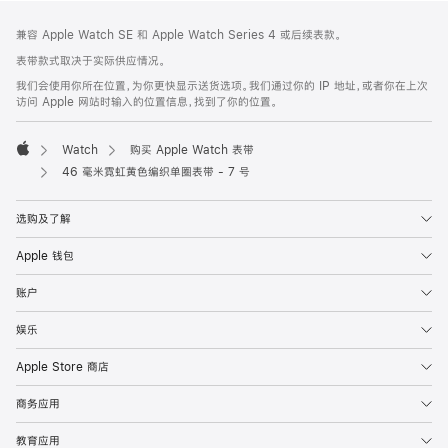
网
脚
兼容 Apple Watch SE 和 Apple Watch Series 4 或后续表款。
注
页
表带款式取决于实际供应情况。
页
我们会使用你所在位置，为你更快显示送货选项。我们通过你的 IP 地址，或者你在上次
脚
访问 Apple 网站时输入的位置信息，找到了你的位置。
Watch
购买 Apple Watch 表带
Apple
46 毫米霓虹黄色编织单圈表带 - 7 号
选购及了解
Apple 钱包
账户
娱乐
Apple Store 商店
商务应用
教育应用