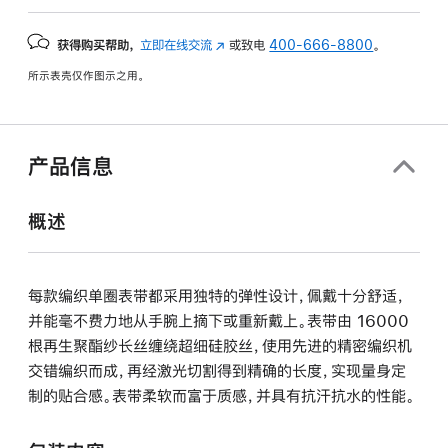
获得购买帮助，
立即在线交流
(在
或致电
400-666-8800
。
新
所示表壳仅作图示之用。
窗
口
中
打
产品信息
开)
概述
每款编织单圈表带都采用独特的弹性设计，佩戴十分舒适，
并能毫不费力地从手腕上摘下或重新戴上。表带由 16000
根再生聚酯纱长丝缠绕超细硅胶丝，使用先进的精密编织机
交错编织而成，再经激光切割得到精确的长度，实现量身定
制的贴合感。表带柔软而富于质感，并具有抗汗抗水的性能。