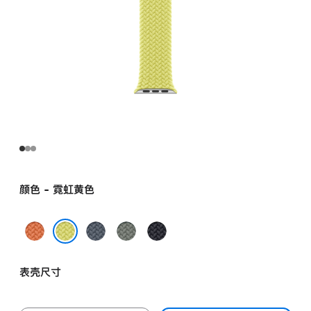
颜色 - 霓虹黄色
姜
铁
灰
午
黄
锚
绿
夜
霓虹黄色
末
蓝
色
色
表壳尺寸
色
色