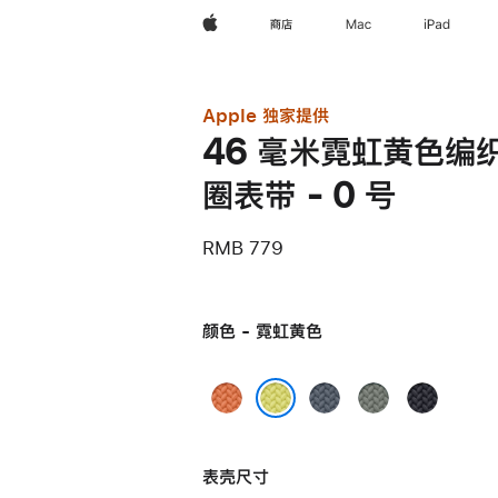
Apple
商店
Mac
iPad
Apple 独家提供
46 毫米霓虹黄色编
圈表带 - 0 号
RMB 779
颜色 - 霓虹黄色
姜
铁
灰
午
黄
锚
绿
夜
霓虹黄色
末
蓝
色
色
表壳尺寸
色
色