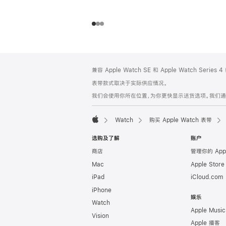
网
脚
兼容 Apple Watch SE 和 Apple Watch Series
注
页
表带款式取决于实际供应情况。
页
我们会使用你所在位置，为你更快显示送货选项。我们通过你
脚
Watch
购买 Apple Watch 表带
Apple
选购及了解
账户
商店
管理你的 App
Mac
Apple Stor
iPad
iCloud.com
iPhone
娱乐
Watch
Apple Music
Vision
Apple 播客