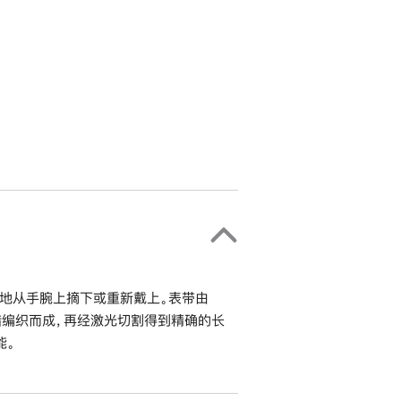
地从手腕上摘下或重新戴上。表带由
错编织而成，再经激光切割得到精确的长
能。