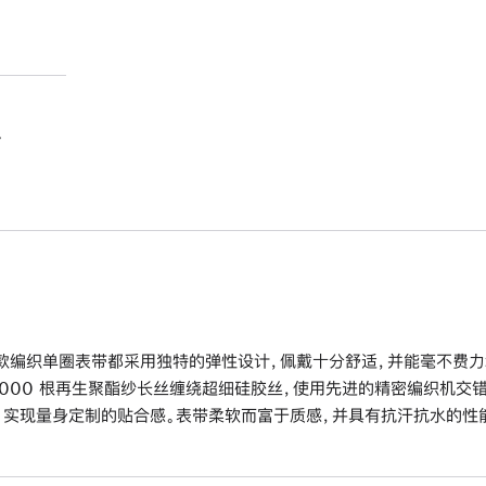
。
款编织单圈表带都采用独特的弹性设计，佩戴十分舒适，并能毫不费力
6000 根再生聚酯纱长丝缠绕超细硅胶丝，使用先进的精密编织机交
，实现量身定制的贴合感。表带柔软而富于质感，并具有抗汗抗水的性