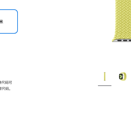
米
种尺码可
带尺码。