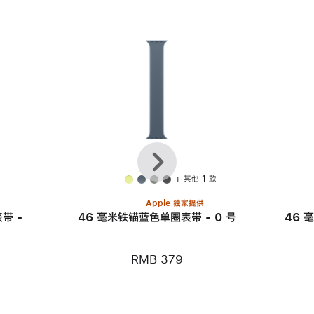
上
下
一
一
个
个
款
+ 其他 1 款
Apple 独家提供
带 -
46 毫米铁锚蓝色单圈表带 - 0 号
46 
RMB 379