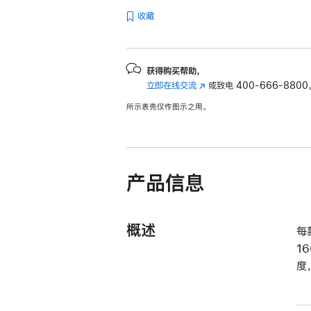
收藏
获得购买帮助，
立即在线交流
(在
或致电
400-666-8800
新
所示表壳仅作图示之用。
窗
口
中
打
开)
产品信息
概述
每
1
度