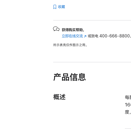
收藏
获得购买帮助，
立即在线交流
(在
或致电
400-666-8800
新
所示表壳仅作图示之用。
窗
口
中
打
开)
产品信息
概述
每
1
度