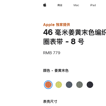
Apple
商店
Mac
iPad
Apple 独家提供
46 毫米姜黄末色编
圈表带 - 8 号
RMB 779
颜色 - 姜黄末色
霓
铁
灰
午
虹
锚
绿
夜
姜黄末色
黄
蓝
色
色
表壳尺寸
色
色