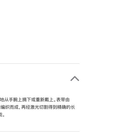
地从手腕上摘下或重新戴上。表带由
错编织而成，再经激光切割得到精确的长
能。