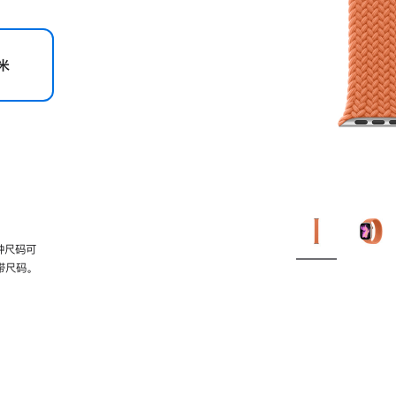
米
种尺码可
带尺码。