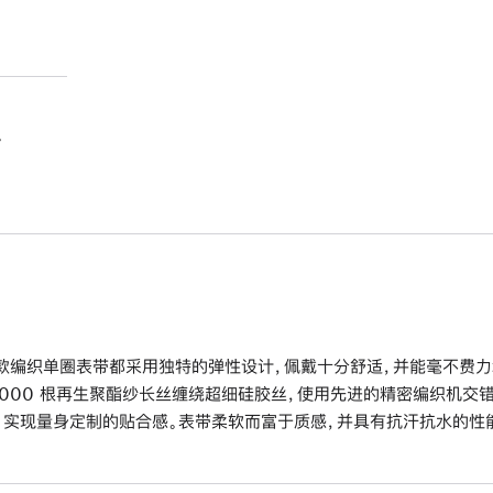
。
款编织单圈表带都采用独特的弹性设计，佩戴十分舒适，并能毫不费力
6000 根再生聚酯纱长丝缠绕超细硅胶丝，使用先进的精密编织机交
，实现量身定制的贴合感。表带柔软而富于质感，并具有抗汗抗水的性