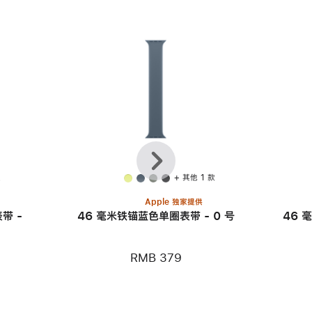
上
下
一
一
个
个
款
+ 其他 1 款
Apple 独家提供
带 -
46 毫米铁锚蓝色单圈表带 - 0 号
46 
RMB 379