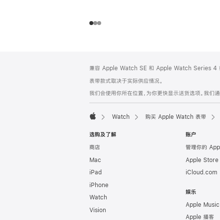
网
脚
兼容 Apple Watch SE 和 Apple Watch Series
注
页
表带款式取决于实际供应情况。
页
我们会使用你所在位置，为你更快显示送货选项。我们通过你
脚
Watch
购买 Apple Watch 表带
Apple
选购及了解
账户
商店
管理你的 App
Mac
Apple Stor
iPad
iCloud.com
iPhone
娱乐
Watch
Apple Music
Vision
Apple 播客