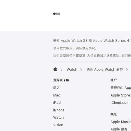
网
脚
兼容 Apple Watch SE 和 Apple Watch Series
注
页
表带款式取决于实际供应情况。
页
我们会使用你所在位置，为你更快显示送货选项。我们通过你
脚
Watch
购买 Apple Watch 表带
Apple
选购及了解
账户
商店
管理你的 App
Mac
Apple Stor
iPad
iCloud.com
iPhone
娱乐
Watch
Apple Music
Vision
Apple 播客