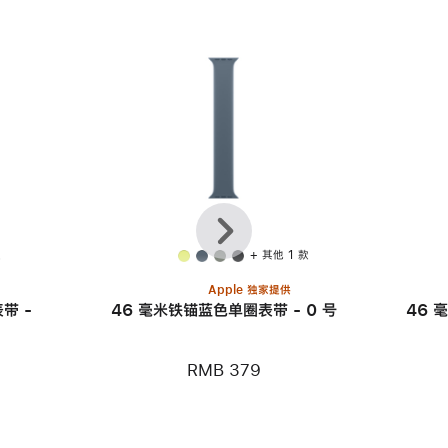
上
下
一
一
个
个
款
+ 其他 1 款
Apple 独家提供
带 -
46 毫米铁锚蓝色单圈表带 - 0 号
46 
RMB 379