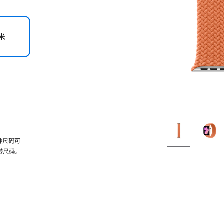
米
种尺码可
带尺码。