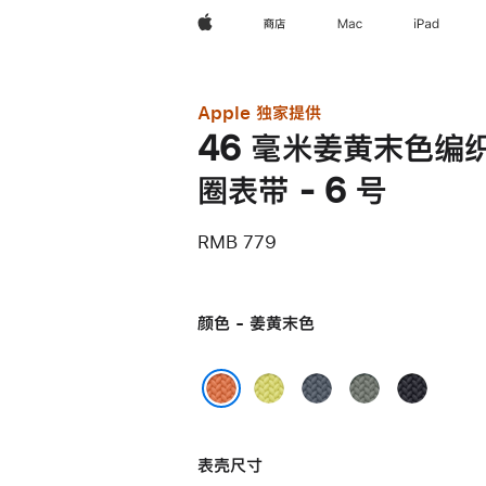
Apple
商店
Mac
iPad
Apple 独家提供
46 毫米姜黄末色编
圈表带 - 6 号
RMB 779
颜色 - 姜黄末色
霓
铁
灰
午
虹
锚
绿
夜
姜黄末色
黄
蓝
色
色
表壳尺寸
色
色