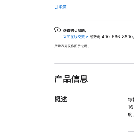
收藏
获得购买帮助，
立即在线交流
(在
或致电
400-666-8800
新
所示表壳仅作图示之用。
窗
口
中
打
开)
产品信息
概述
每
1
度