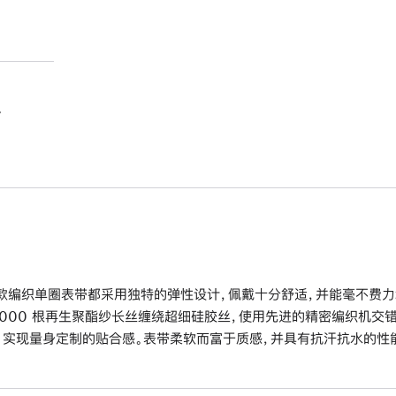
。
款编织单圈表带都采用独特的弹性设计，佩戴十分舒适，并能毫不费力
6000 根再生聚酯纱长丝缠绕超细硅胶丝，使用先进的精密编织机交
，实现量身定制的贴合感。表带柔软而富于质感，并具有抗汗抗水的性