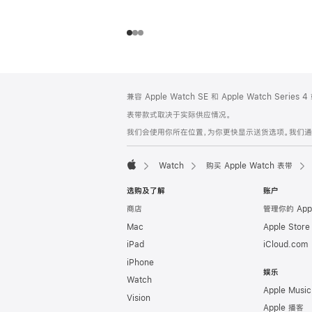
网
脚
兼容 Apple Watch SE 和 Apple Watch Series
注
页
表带款式取决于实际供应情况。
页
我们会使用你所在位置，为你更快显示送货选项。我们通过你
脚
Watch
购买 Apple Watch 表带
Apple
选购及了解
账户
商店
管理你的 App
Mac
Apple Stor
iPad
iCloud.com
iPhone
娱乐
Watch
Apple Music
Vision
Apple 播客