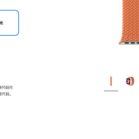
米
种尺码可
带尺码。