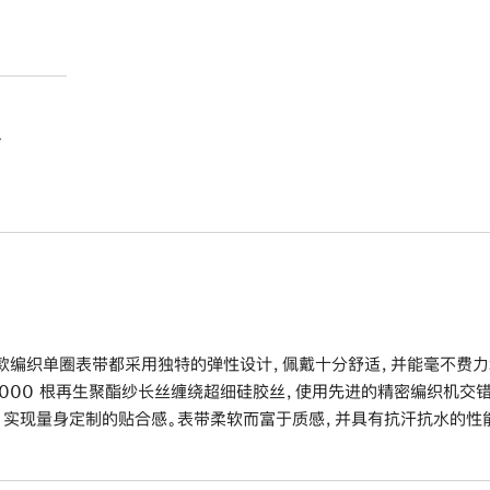
。
款编织单圈表带都采用独特的弹性设计，佩戴十分舒适，并能毫不费力
6000 根再生聚酯纱长丝缠绕超细硅胶丝，使用先进的精密编织机交
，实现量身定制的贴合感。表带柔软而富于质感，并具有抗汗抗水的性