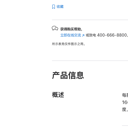
收藏
获得购买帮助，
立即在线交流
(在
或致电
400-666-8800
新
所示表壳仅作图示之用。
窗
口
中
打
开)
产品信息
概述
每
1
度