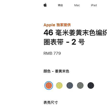
Apple
商店
Mac
iPad
Apple 独家提供
46 毫米姜黄末色编
圈表带 - 2 号
RMB 779
颜色 - 姜黄末色
霓
铁
灰
午
虹
锚
绿
夜
姜黄末色
黄
蓝
色
色
表壳尺寸
色
色