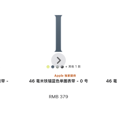
上
下
一
一
个
个
款
+ 其他 1 款
Apple 独家提供
带 -
46 毫米铁锚蓝色单圈表带 - 0 号
46 
RMB 379