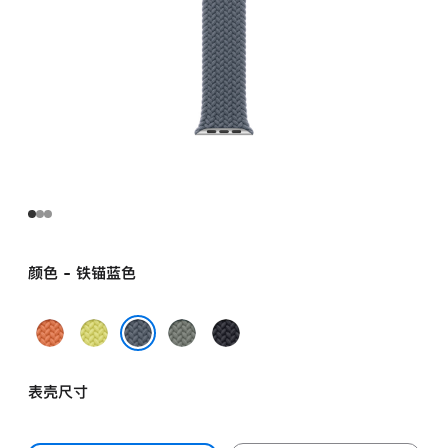
颜色 - 铁锚蓝色
姜
霓
灰
午
黄
虹
绿
夜
铁锚蓝色
末
黄
色
色
表壳尺寸
色
色