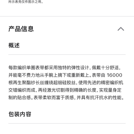
所示表壳仅作图示之用。
窗
口
中
打
产品信息
开)
概述
每款编织单圈表带都采用独特的弹性设计，佩戴十分舒适，
并能毫不费力地从手腕上摘下或重新戴上。表带由 16000
根再生聚酯纱长丝缠绕超细硅胶丝，使用先进的精密编织机
交错编织而成，再经激光切割得到精确的长度，实现量身定
制的贴合感。表带柔软而富于质感，并具有抗汗抗水的性能。
包装内容