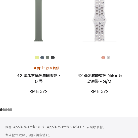
Apple 独家提供
42 毫米灰绿色单圈表带 -
42 毫米朦胧灰色 Nike 运
0 号
动表带 - S/M
RMB 379
RMB 379
网
脚
兼容 Apple Watch SE 和 Apple Watch Series 4 或后续表款。
注
页
表带款式取决于实际供应情况。