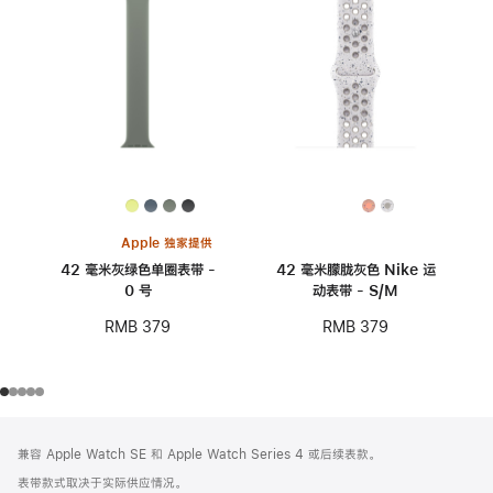
Apple 独家提供
42 毫米灰绿色单圈表带 -
42 毫米朦胧灰色 Nike 运
0 号
动表带 - S/M
RMB 379
RMB 379
网
脚
兼容 Apple Watch SE 和 Apple Watch Series 4 或后续表款。
注
页
表带款式取决于实际供应情况。