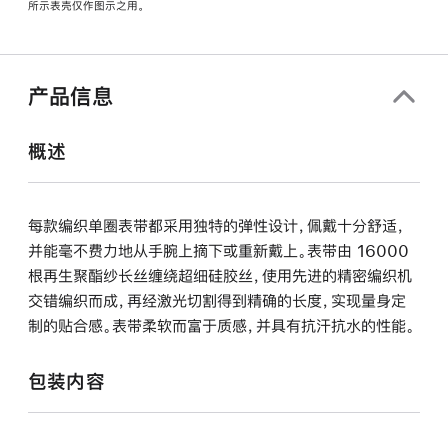
所示表壳仅作图示之用。
窗
口
中
打
产品信息
开)
概述
每款编织单圈表带都采用独特的弹性设计，佩戴十分舒适，
并能毫不费力地从手腕上摘下或重新戴上。表带由 16000
根再生聚酯纱长丝缠绕超细硅胶丝，使用先进的精密编织机
交错编织而成，再经激光切割得到精确的长度，实现量身定
制的贴合感。表带柔软而富于质感，并具有抗汗抗水的性能。
包装内容