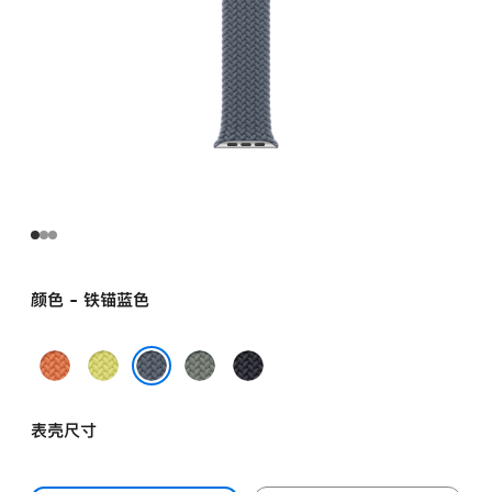
颜色 - 铁锚蓝色
姜
霓
灰
午
黄
虹
绿
夜
铁锚蓝色
末
黄
色
色
表壳尺寸
色
色