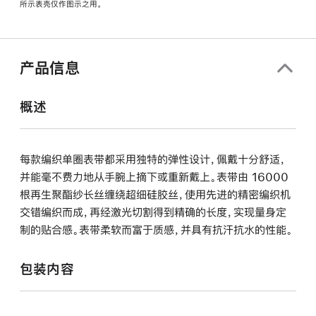
所示表壳仅作图示之用。
窗
口
中
打
产品信息
开)
概述
每款编织单圈表带都采用独特的弹性设计，佩戴十分舒适，
并能毫不费力地从手腕上摘下或重新戴上。表带由 16000
根再生聚酯纱长丝缠绕超细硅胶丝，使用先进的精密编织机
交错编织而成，再经激光切割得到精确的长度，实现量身定
制的贴合感。表带柔软而富于质感，并具有抗汗抗水的性能。
包装内容