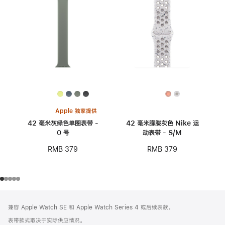
Apple 独家提供
42 毫米灰绿色单圈表带 -
42 毫米朦胧灰色 Nike 运
0 号
动表带 - S/M
RMB 379
RMB 379
网
脚
兼容 Apple Watch SE 和 Apple Watch Series 4 或后续表款。
注
页
表带款式取决于实际供应情况。