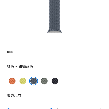
颜色 - 铁锚蓝色
姜
霓
灰
午
黄
虹
绿
夜
铁锚蓝色
末
黄
色
色
表壳尺寸
色
色