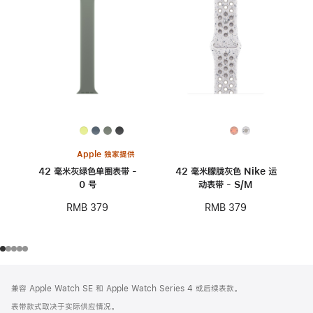
Apple 独家提供
42 毫米灰绿色单圈表带 -
42 毫米朦胧灰色 Nike 运
0 号
动表带 - S/M
RMB 379
RMB 379
网
脚
兼容 Apple Watch SE 和 Apple Watch Series 4 或后续表款。
注
页
表带款式取决于实际供应情况。