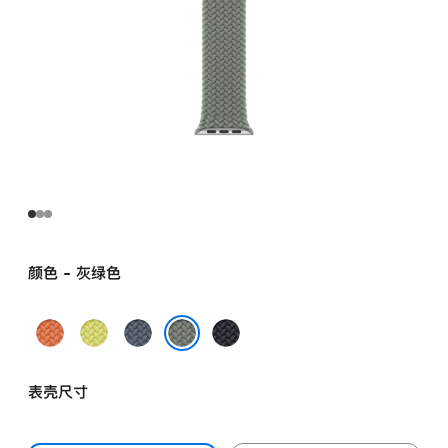
颜色 - 灰绿色
姜
霓
铁
午
黄
虹
锚
夜
灰绿色
末
黄
蓝
色
表壳尺寸
色
色
色