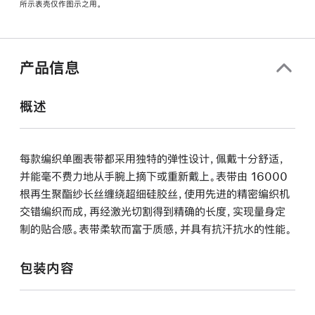
所示表壳仅作图示之用。
窗
口
中
打
产品信息
开)
概述
每款编织单圈表带都采用独特的弹性设计，佩戴十分舒适，
并能毫不费力地从手腕上摘下或重新戴上。表带由 16000
根再生聚酯纱长丝缠绕超细硅胶丝，使用先进的精密编织机
交错编织而成，再经激光切割得到精确的长度，实现量身定
制的贴合感。表带柔软而富于质感，并具有抗汗抗水的性能。
包装内容