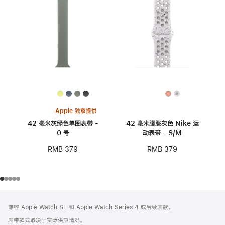
Apple 独家提供
42 毫米灰绿色单圈表带 -
42 毫米朦胧灰色 Nike 运
0 号
动表带 - S/M
RMB 379
RMB 379
网
脚
兼容 Apple Watch SE 和 Apple Watch Series 4 或后续表款。
注
页
表带款式取决于实际供应情况。