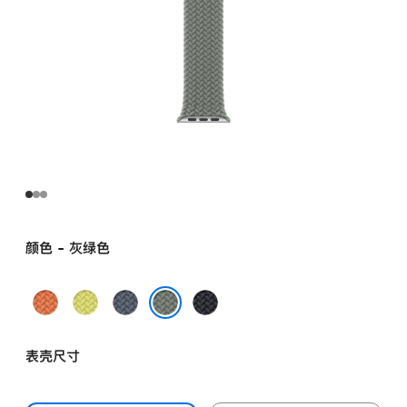
颜色 - 灰绿色
姜
霓
铁
午
黄
虹
锚
夜
灰绿色
末
黄
蓝
色
表壳尺寸
色
色
色