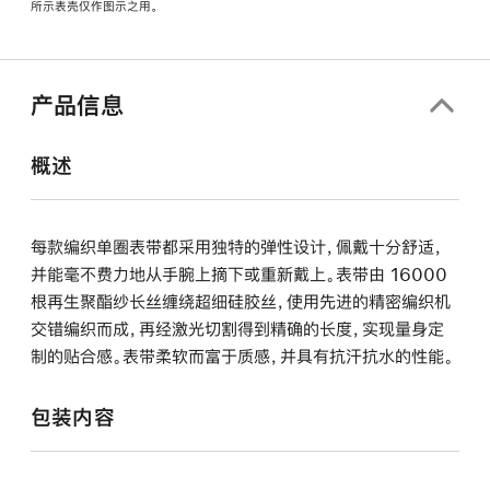
所示表壳仅作图示之用。
窗
口
中
打
产品信息
开)
概述
每款编织单圈表带都采用独特的弹性设计，佩戴十分舒适，
并能毫不费力地从手腕上摘下或重新戴上。表带由 16000
根再生聚酯纱长丝缠绕超细硅胶丝，使用先进的精密编织机
交错编织而成，再经激光切割得到精确的长度，实现量身定
制的贴合感。表带柔软而富于质感，并具有抗汗抗水的性能。
包装内容