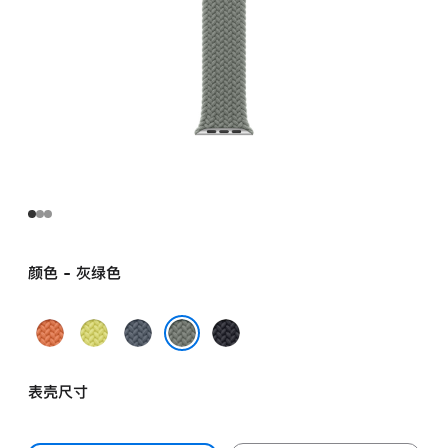
颜色 - 灰绿色
姜
霓
铁
午
黄
虹
锚
夜
灰绿色
末
黄
蓝
色
表壳尺寸
色
色
色