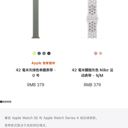
Apple 独家提供
42 毫米灰绿色单圈表带 -
42 毫米朦胧灰色 Nike 运
0 号
动表带 - S/M
RMB 379
RMB 379
网
脚
兼容 Apple Watch SE 和 Apple Watch Series 4 或后续表款。
注
页
表带款式取决于实际供应情况。