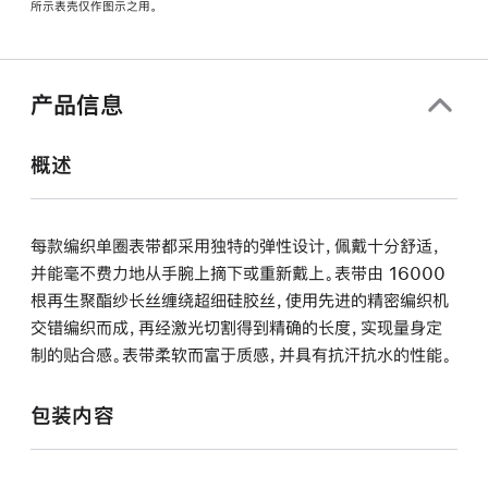
所示表壳仅作图示之用。
窗
口
中
打
产品信息
开)
概述
每款编织单圈表带都采用独特的弹性设计，佩戴十分舒适，
并能毫不费力地从手腕上摘下或重新戴上。表带由 16000
根再生聚酯纱长丝缠绕超细硅胶丝，使用先进的精密编织机
交错编织而成，再经激光切割得到精确的长度，实现量身定
制的贴合感。表带柔软而富于质感，并具有抗汗抗水的性能。
包装内容