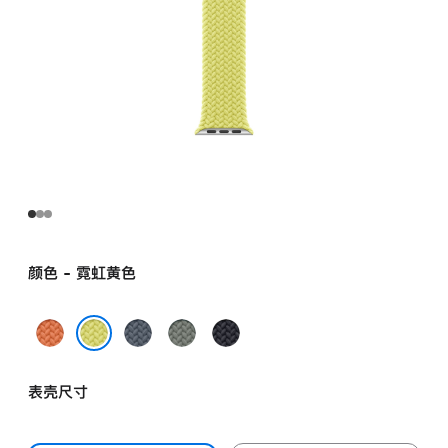
颜色 - 霓虹黄色
姜
铁
灰
午
黄
锚
绿
夜
霓虹黄色
末
蓝
色
色
表壳尺寸
色
色