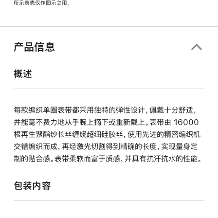
所示表壳仅作图示之用。
窗
口
中
打
产品信息
开)
概述
每款编织单圈表带都采用独特的弹性设计，佩戴十分舒适，
并能毫不费力地从手腕上摘下或重新戴上。表带由 16000
根再生聚酯纱长丝缠绕超细硅胶丝，使用先进的精密编织机
交错编织而成，再经激光切割得到精确的长度，实现量身定
制的贴合感。表带柔软而富于质感，并具有抗汗抗水的性能。
包装内容