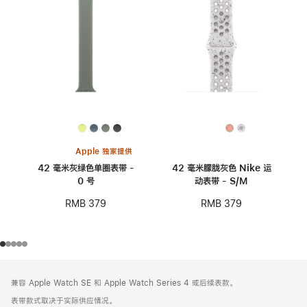
Apple 独家提供
42 毫米灰绿色单圈表带 -
42 毫米朦胧灰色 Nike 运
0 号
动表带 - S/M
RMB 379
RMB 379
网
脚
兼容 Apple Watch SE 和 Apple Watch Series 4 或后续表款。
注
页
表带款式取决于实际供应情况。