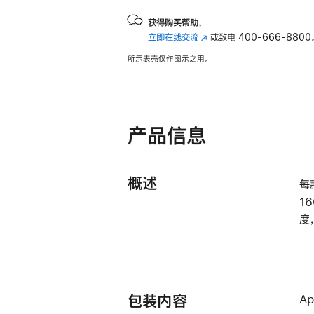
获得购买帮助，
立即在线交流
(在
或致电
400-666-8800
新
所示表壳仅作图示之用。
窗
口
中
打
开)
产品信息
概述
每
1
度
包装内容
A