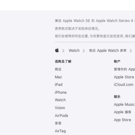
网
脚
兼容 Apple Watch SE 和 Apple Watch Series
注
页
表带款式取决于实际供应情况。
页
我们会使用你所在位置，为你更快显示送货选项。我们通过你
脚
Watch
购买 Apple Watch 表带
Apple
选购及了解
账户
商店
管理你的 App
Mac
Apple Stor
iPad
iCloud.com
iPhone
娱乐
Watch
Apple Music
Vision
Apple 播客
AirPods
App Store
家居
AirTag