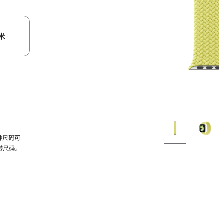
米
种尺码可
带尺码。