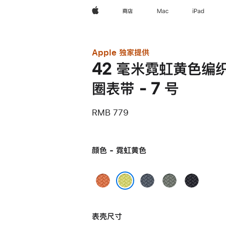
Apple
商店
Mac
iPad
Apple 独家提供
42 毫米霓虹黄色编
圈表带 - 7 号
RMB 779
颜色 - 霓虹黄色
姜
铁
灰
午
黄
锚
绿
夜
霓虹黄色
末
蓝
色
色
表壳尺寸
色
色