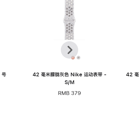
上
下
一
一
个
个
款
 号
42 毫米朦胧灰色 Nike 运动表带 -
42 
S/M
RMB 379