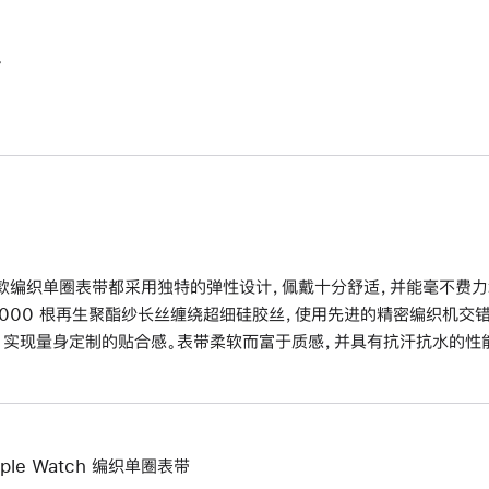
。
款编织单圈表带都采用独特的弹性设计，佩戴十分舒适，并能毫不费力
6000 根再生聚酯纱长丝缠绕超细硅胶丝，使用先进的精密编织机交
，实现量身定制的贴合感。表带柔软而富于质感，并具有抗汗抗水的性
pple Watch 编织单圈表带