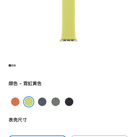
颜色 - 霓虹黄色
姜
铁
灰
午
黄
锚
绿
夜
霓虹黄色
末
蓝
色
色
表壳尺寸
色
色