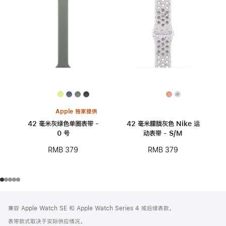
Apple 独家提供
42 毫米灰绿色单圈表带 -
42 毫米朦胧灰色 Nike 运
0 号
动表带 - S/M
RMB 379
RMB 379
网
脚
兼容 Apple Watch SE 和 Apple Watch Series 4 或后续表款。
注
页
表带款式取决于实际供应情况。