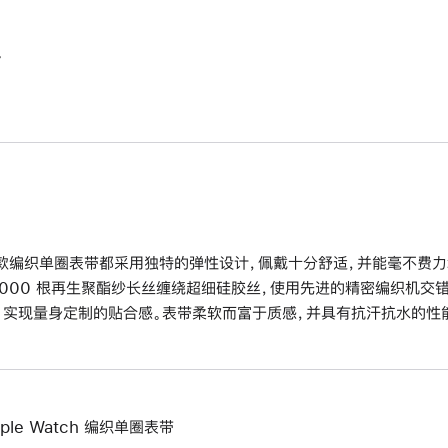
。
款编织单圈表带都采用独特的弹性设计，佩戴十分舒适，并能毫不费力
6000 根再生聚酯纱长丝缠绕超细硅胶丝，使用先进的精密编织机交
，实现量身定制的贴合感。表带柔软而富于质感，并具有抗汗抗水的性
pple Watch 编织单圈表带