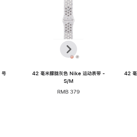
上
下
一
一
个
个
 号
42 毫米朦胧灰色 Nike 运动表带 -
42 
S/M
RMB 379