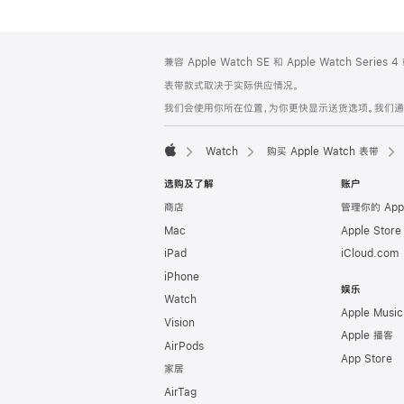
网
脚
兼容 Apple Watch SE 和 Apple Watch Series
注
页
表带款式取决于实际供应情况。
页
我们会使用你所在位置，为你更快显示送货选项。我们通过你
脚
Watch
购买 Apple Watch 表带
Apple
选购及了解
账户
商店
管理你的 App
Mac
Apple Stor
iPad
iCloud.com
iPhone
娱乐
Watch
Apple Music
Vision
Apple 播客
AirPods
App Store
家居
AirTag