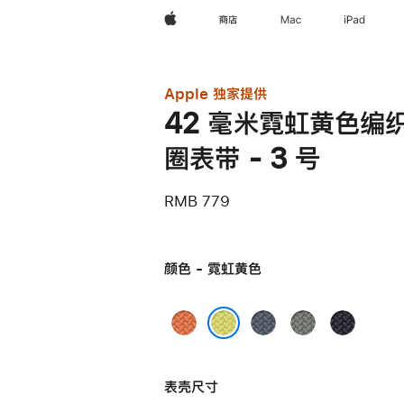
Apple
商店
Mac
iPad
Apple 独家提供
42 毫米霓虹黄色编
圈表带 - 3 号
RMB 779
颜色 - 霓虹黄色
姜
铁
灰
午
黄
锚
绿
夜
霓虹黄色
末
蓝
色
色
表壳尺寸
色
色