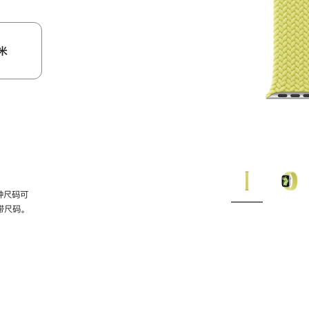
米
种尺码可
带尺码。