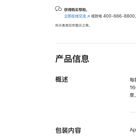
获得购买帮助，
立即在线交流
(在
或致电
400-666-8800
新
所示表壳仅作图示之用。
窗
口
中
打
开)
产品信息
概述
每
1
度
包装内容
A