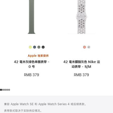
Apple 独家提供
42 毫米灰绿色单圈表带 -
42 毫米朦胧灰色 Nike 运
0 号
动表带 - S/M
RMB 379
RMB 379
网
脚
兼容 Apple Watch SE 和 Apple Watch Series 4 或后续表款。
注
页
表带款式取决于实际供应情况。