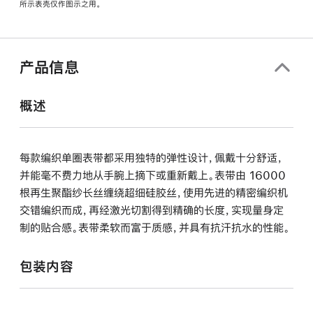
所示表壳仅作图示之用。
窗
口
中
打
产品信息
开)
概述
每款编织单圈表带都采用独特的弹性设计，佩戴十分舒适，
并能毫不费力地从手腕上摘下或重新戴上。表带由 16000
根再生聚酯纱长丝缠绕超细硅胶丝，使用先进的精密编织机
交错编织而成，再经激光切割得到精确的长度，实现量身定
制的贴合感。表带柔软而富于质感，并具有抗汗抗水的性能。
包装内容