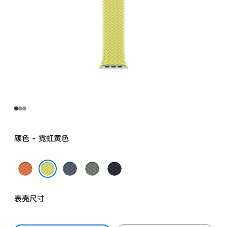
颜色 - 霓虹黄色
姜
铁
灰
午
黄
锚
绿
夜
霓虹黄色
末
蓝
色
色
表壳尺寸
色
色