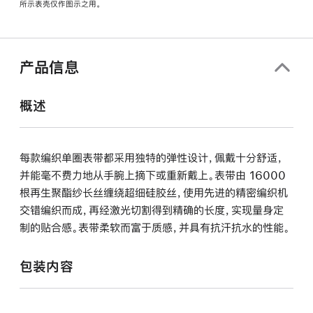
所示表壳仅作图示之用。
窗
口
中
打
产品信息
开)
概述
每款编织单圈表带都采用独特的弹性设计，佩戴十分舒适，
并能毫不费力地从手腕上摘下或重新戴上。表带由 16000
根再生聚酯纱长丝缠绕超细硅胶丝，使用先进的精密编织机
交错编织而成，再经激光切割得到精确的长度，实现量身定
制的贴合感。表带柔软而富于质感，并具有抗汗抗水的性能。
包装内容