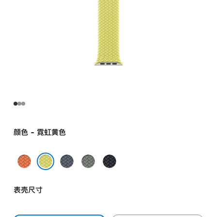
颜色 - 霓虹黄色
姜
铁
灰
午
黄
锚
绿
夜
霓虹黄色
末
蓝
色
色
表壳尺寸
色
色