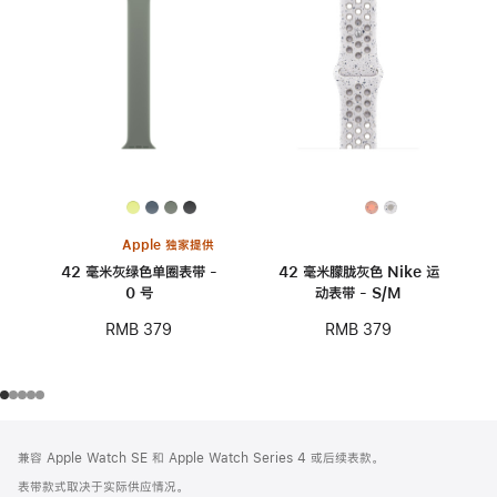
Apple 独家提供
42 毫米灰绿色单圈表带 -
42 毫米朦胧灰色 Nike 运
0 号
动表带 - S/M
RMB 379
RMB 379
网
脚
兼容 Apple Watch SE 和 Apple Watch Series 4 或后续表款。
注
页
表带款式取决于实际供应情况。