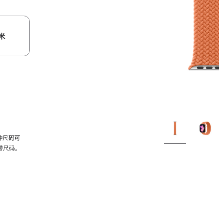
米
种尺码可
带尺码。