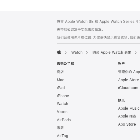
网
脚
兼容 Apple Watch SE 和 Apple Watch Series
注
页
表带款式取决于实际供应情况。
页
我们会使用你所在位置，为你更快显示送货选项。我们通过你
脚
Watch
购买 Apple Watch 表带
Apple
选购及了解
账户
商店
管理你的 App
Mac
Apple Stor
iPad
iCloud.com
iPhone
娱乐
Watch
Apple Music
Vision
Apple 播客
AirPods
App Store
家居
AirTag