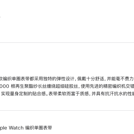
。
款编织单圈表带都采用独特的弹性设计，佩戴十分舒适，并能毫不费力
6000 根再生聚酯纱长丝缠绕超细硅胶丝，使用先进的精密编织机交
，实现量身定制的贴合感。表带柔软而富于质感，并具有抗汗抗水的性
pple Watch 编织单圈表带