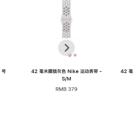
上
下
一
一
个
个
 号
42 毫米朦胧灰色 Nike 运动表带 -
42 
S/M
RMB 379