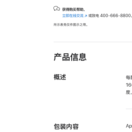
获得购买帮助，
立即在线交流
(在
或致电
400-666-8800
新
所示表壳仅作图示之用。
窗
口
中
打
开)
产品信息
概述
每
1
度
包装内容
A