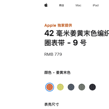
Apple
商店
Mac
iPad
Apple 独家提供
42 毫米姜黄末色编
圈表带 - 9 号
RMB 779
颜色 - 姜黄末色
霓
铁
灰
午
虹
锚
绿
夜
姜黄末色
黄
蓝
色
色
表壳尺寸
色
色