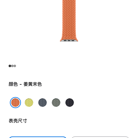
颜色 - 姜黄末色
霓
铁
灰
午
虹
锚
绿
夜
姜黄末色
黄
蓝
色
色
表壳尺寸
色
色