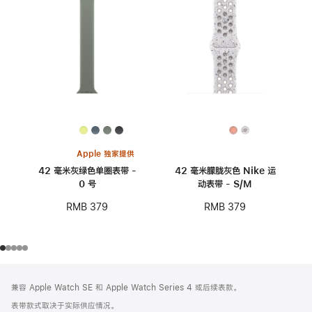
Apple 独家提供
42 毫米灰绿色单圈表带 -
42 毫米朦胧灰色 Nike 运
0 号
动表带 - S/M
RMB 379
RMB 379
网
脚
兼容 Apple Watch SE 和 Apple Watch Series 4 或后续表款。
注
页
表带款式取决于实际供应情况。