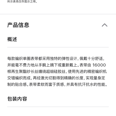
所示表壳仅作图示之用。
窗
口
中
打
产品信息
开)
概述
每款编织单圈表带都采用独特的弹性设计，佩戴十分舒适，
并能毫不费力地从手腕上摘下或重新戴上。表带由 16000
根再生聚酯纱长丝缠绕超细硅胶丝，使用先进的精密编织机
交错编织而成，再经激光切割得到精确的长度，实现量身定
制的贴合感。表带柔软而富于质感，并具有抗汗抗水的性能。
包装内容