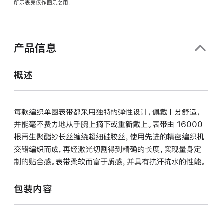
所示表壳仅作图示之用。
窗
口
中
打
产品信息
开)
概述
每款编织单圈表带都采用独特的弹性设计，佩戴十分舒适，
并能毫不费力地从手腕上摘下或重新戴上。表带由 16000
根再生聚酯纱长丝缠绕超细硅胶丝，使用先进的精密编织机
交错编织而成，再经激光切割得到精确的长度，实现量身定
制的贴合感。表带柔软而富于质感，并具有抗汗抗水的性能。
包装内容