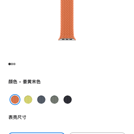
颜色 - 姜黄末色
霓
铁
灰
午
虹
锚
绿
夜
姜黄末色
黄
蓝
色
色
表壳尺寸
色
色