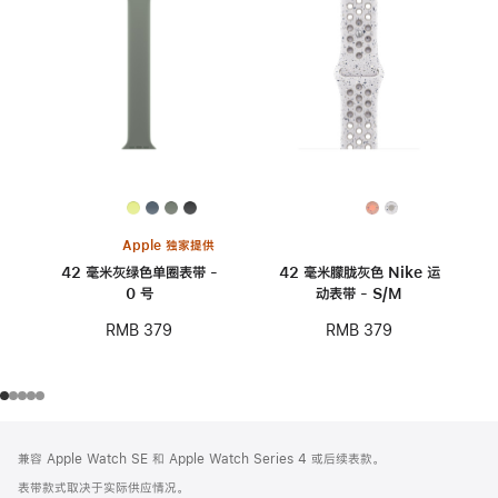
Apple 独家提供
42 毫米灰绿色单圈表带 -
42 毫米朦胧灰色 Nike 运
0 号
动表带 - S/M
RMB 379
RMB 379
网
脚
兼容 Apple Watch SE 和 Apple Watch Series 4 或后续表款。
注
页
表带款式取决于实际供应情况。