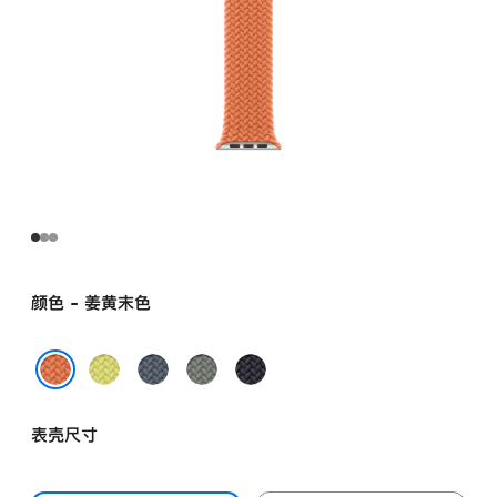
颜色 - 姜黄末色
霓
铁
灰
午
虹
锚
绿
夜
姜黄末色
黄
蓝
色
色
表壳尺寸
色
色