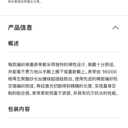
所示表壳仅作图示之用。
窗
口
中
打
产品信息
开)
概述
每款编织单圈表带都采用独特的弹性设计，佩戴十分舒适，
并能毫不费力地从手腕上摘下或重新戴上。表带由 16000
根再生聚酯纱长丝缠绕超细硅胶丝，使用先进的精密编织机
交错编织而成，再经激光切割得到精确的长度，实现量身定
制的贴合感。表带柔软而富于质感，并具有抗汗抗水的性能。
包装内容