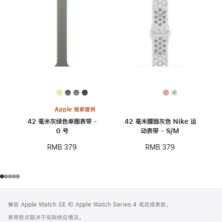
Apple 独家提供
42 毫米灰绿色单圈表带 -
42 毫米朦胧灰色 Nike 运
0 号
动表带 - S/M
RMB 379
RMB 379
网
脚
兼容 Apple Watch SE 和 Apple Watch Series 4 或后续表款。
注
页
表带款式取决于实际供应情况。