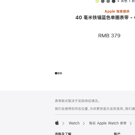
+ 其他 1 
Apple 独家提供
40 毫米铁锚蓝色单圈表带 - 
RMB 379
网
脚
表带款式取决于实际供应情况。
注
页
我们会使用你所在位置，为你更快显示送货选项。我们通过你
页
脚
Watch
购买 Apple Watch 表带
Apple
选购及了解
账户