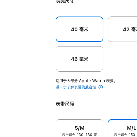
表壳尺寸
色
色
40 毫米
42 毫
46 毫米
适用于大部分 Apple Watch 表款。
进一步了解表带的兼容性
表带尺码
S/M
M/L
表带适合 130–180 毫
表带适合 150–