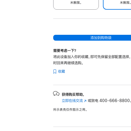
米腕围。
米腕围
添加到购物袋
需要考虑一下？
将此设备加入你的收藏，即可先保留全部配置选择
时回来再继续选购。
收藏
获得购买帮助，
立即在线交流
(在
或致电
400-666-8800
新
所示表壳仅作图示之用。
窗
口
中