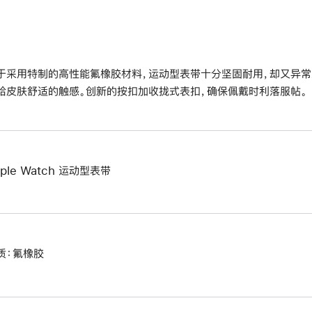
于采用特制的高性能氟橡胶材料，运动型表带十分坚固耐用，却又异常
给皮肤舒适的触感。创新的按扣加收拢式表扣，确保佩戴时利落服帖。
pple Watch 运动型表带
质：氟橡胶