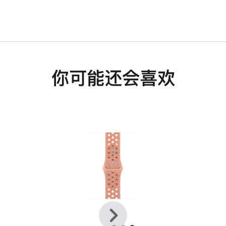
你可能还会喜欢
上
下
一
一
个
个