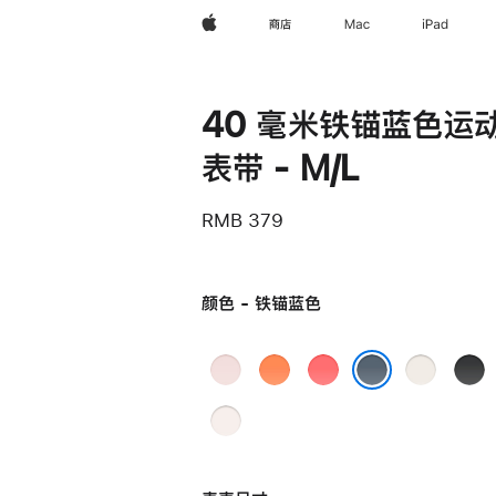
Apple
商店
Mac
iPad
40 毫米铁锚蓝色运
表带 - M/L
RMB 379
颜色 - 铁锚蓝色
浅
柑
亮
星
黑
粉
橘
番
光
色
铁锚蓝色
淡
色
色
石
色
桃
榴
粉
粉