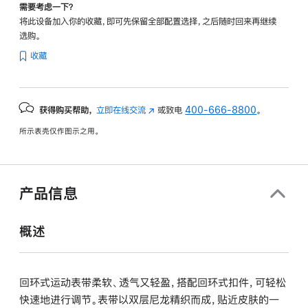
需要考虑一下？
将此设备加入你的收藏，即可先保留全部配置选择，之后随时回来再继续
选购。
收藏
获得购买帮助，
立即在线交流
(在
或致电
400-666-8800
。
新
所示表壳仅作图示之用。
窗
口
中
打
产品信息
开)
概述
回环式运动表带柔软、透气又轻盈，搭配回环式扣件，可轻松
快速地进行调节。表带以双层尼龙精织而成，贴近皮肤的一