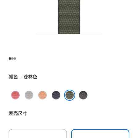
颜色 - 苍林色
亮
雾
蜜
铁
深
番
蓝
瓜
锚
灰
苍林色
石
色
色
蓝
色
表壳尺寸
榴
色
粉
色