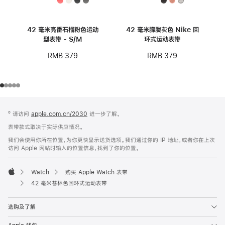
42 毫米亮番石榴粉色运动
42 毫米朦胧灰色 Nike 回
型表带 - S/M
环式运动表带
RMB 379
RMB 379
网
脚
º 请访问
apple.com.cn/2030
进一步了解。
注
页
表带款式取决于实际供应情况。
页
我们会使用你所在位置，为你更快显示送货选项。我们通过你的 IP 地址，或者你在上次
脚
访问 Apple 网站时输入的位置信息，找到了你的位置。
Watch
购买 Apple Watch 表带
Apple
42 毫米苍林色回环式运动表带
选购及了解