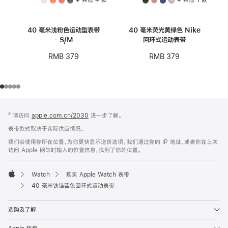
40 毫米浅粉色运动型表带
40 毫米荧光黄绿色 Nike
- S/M
回环式运动表带
RMB 379
RMB 379
网
脚
º 请访问
apple.com.cn/2030
进一步了解。
注
页
表带款式取决于实际供应情况。
页
我们会使用你所在位置，为你更快显示送货选项。我们通过你的 IP 地址，或者你在上次
脚
访问 Apple 网站时输入的位置信息，找到了你的位置。
Watch
购买 Apple Watch 表带
Apple
40 毫米铁锚蓝色回环式运动表带
选购及了解