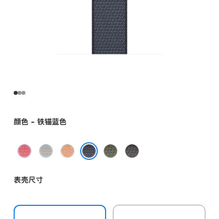
颜色 - 铁锚蓝色
亮
雾
蜜
苍
深
番
蓝
瓜
林
灰
铁锚蓝色
石
色
色
色
色
表壳尺寸
榴
粉
色