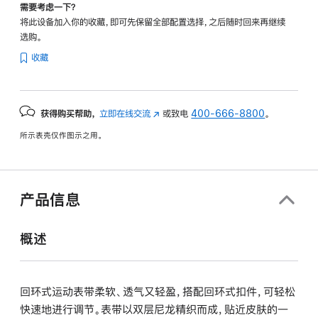
需要考虑一下？
将此设备加入你的收藏，即可先保留全部配置选择，之后随时回来再继续
选购。
收藏
获得购买帮助，
立即在线交流
(在
或致电
400-666-8800
。
新
所示表壳仅作图示之用。
窗
口
中
打
产品信息
开)
概述
回环式运动表带柔软、透气又轻盈，搭配回环式扣件，可轻松
快速地进行调节。表带以双层尼龙精织而成，贴近皮肤的一